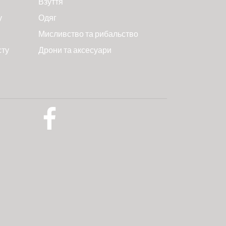
Взуття
у
Одяг
Мисливство та рибальство
сту
Дрони та аксесуари