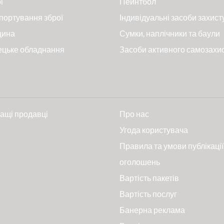
і
Пейнтбол
портування зброї
Індивідуальні засоби захист
цина
Сумки, наплічники та баули
ецьке обладнання
Засоби активного самозахи
ащі продавці
Про нас
и
Угода користувача
Правила та умови публікації
оголошень
Вартість пакетів
Вартість послуг
Банерна реклама