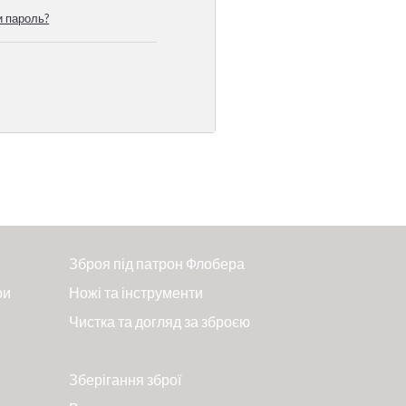
 пароль?
Зброя під патрон Флобера
ри
Ножі та інструменти
Чистка та догляд за зброєю
Зберігання зброї