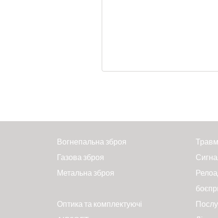
Вогнепальна зброя
Травм
Газова зброя
Сигна
Метальна зброя
Релоа
боєпр
Оптика та комплектуючі
Послу