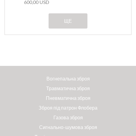
600,00 USD
ЩЕ
Вогнепальна зброя
Травматична зброя
Пневматична зброя
Зброя під патрон Флобера
Газова зброя
Сигнально-шумова зброя