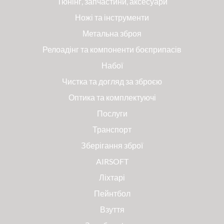
Тюнінг, запчастини, аксесуари
Ножі та інструменти
Метальна зброя
Релоадінг та компоненти боєприпасів
Набої
Чистка та догляд за зброєю
Оптика та комплектуючі
Послуги
Транспорт
Зберігання зброї
AIRSOFT
Ліхтарі
Пейнтбол
Взуття