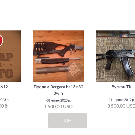
a612
Продам Bergara ba13 в30
Вулкан ТК
8win
023 р.
21 червня 2019 р.
08 квітня 2023 р.
00 ₴
3 500,00 US
1 500,00 USD
ЩЕ