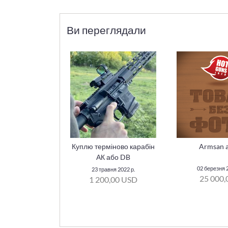
Ви переглядали
Куплю терміново карабін
Armsan 
АК або DB
02 березня 2
23 травня 2022 р.
25 000,
1 200,00 USD