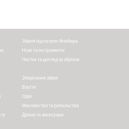
Зброя під патрон Флобера
ри
Ножі та інструменти
Чистка та догляд за зброєю
Зберігання зброї
Взуття
у
Одяг
Мисливство та рибальство
сту
Дрони та аксесуари