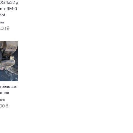
OG 4x32 g
on + RM-0
dot.
вня
,00 ₴
трілювал
танок
ого
00 ₴