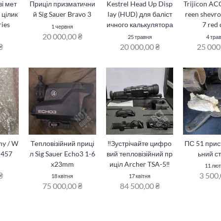
ві мет
Приціл призматични
Kestrel Head Up Disp
Trijicon AC
 цілик
й Sig Sauer Bravo 3
lay (HUD) для баліст
reen shevr
ries
ичного калькулятора
7 red 
1 червня
20 000,00 ₴
25 травня
4 тра
₴
20 000,00 ₴
25 000
ny / W
Тепловізійний приці
‼️Зустрічайте цифро
ПС 51 прис
 457
л Sig Sauer Echo3 1-6
вий тепловізійний пр
ьний с
x23mm
иціл Archer TSA-5‼️
11 лют
₴
3 500,
18 квітня
17 квітня
75 000,00 ₴
84 500,00 ₴