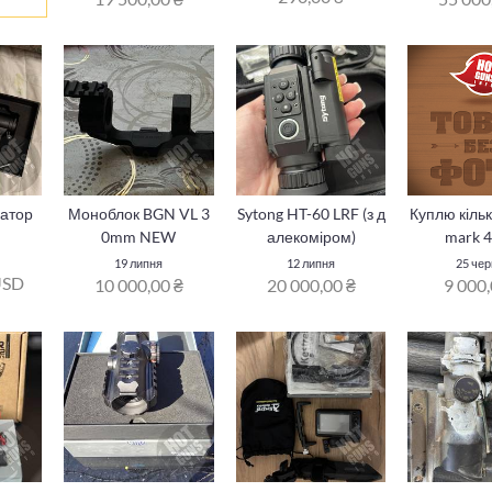
матор
Моноблок BGN VL 3
Sytong HT-60 LRF (з д
Куплю кільк
0mm NEW
алекоміром)
mark 4
19 липня
12 липня
25 че
USD
10 000,00 ₴
20 000,00 ₴
9 000,