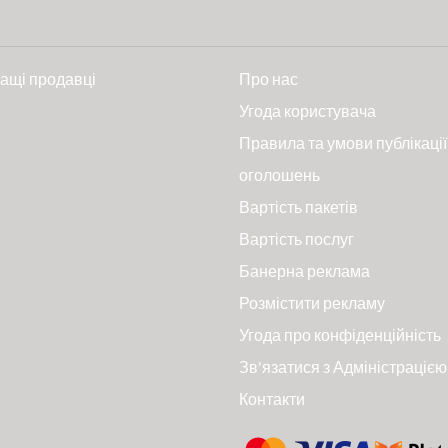
ащі продавці
Про нас
и
Угода користувача
Правила та умови публікації
оголошень
Вартість пакетів
Вартість послуг
Банерна реклама
Розмістити рекламу
Угода про конфіденційність
Зв'язатися з Адміністрацією
Контакти