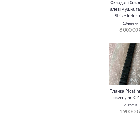
Складані боко
алеві мушка та
Strike Indust
18 червня
8 000,00 
Планка Picatin
eaver для CZ
29 квітня
1 900,00 