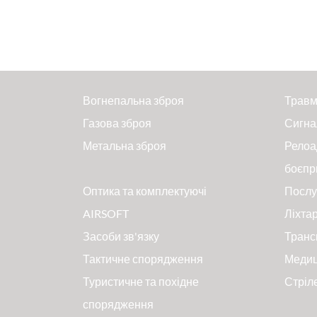
Вогнепальна зброя
Травм
Газова зброя
Сигна
Метальна зброя
Релоа
боєпр
Оптика та комплектуючі
Послу
AIRSOFT
Ліхтар
Засоби зв'язку
Транс
Тактичне спорядження
Меди
Туристичне та похідне
Стріл
спорядження