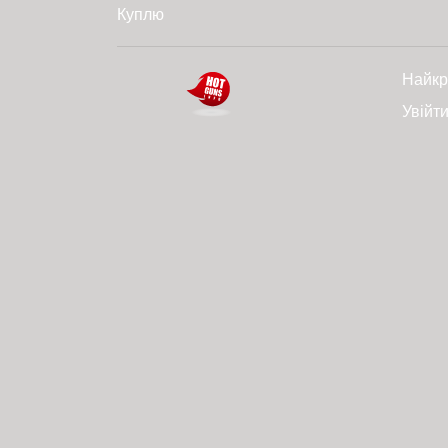
Куплю
Найкр
Увійт