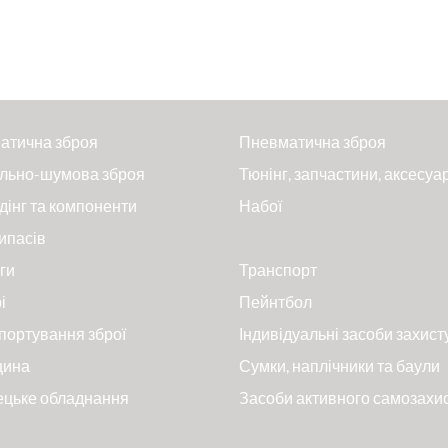
атична зброя
Пневматична зброя
льно-шумова зброя
Тюнінг, запчастини, аксесуа
дінг та компоненти
Набої
ипасів
ги
Транспорт
і
Пейнтбол
портування зброї
Індивідуальні засоби захист
цина
Сумки, наплічники та баули
ецьке обладнання
Засоби активного самозахи