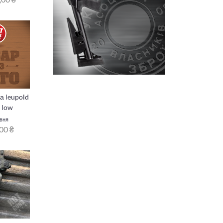
а leupold
 low
рвня
00 ₴