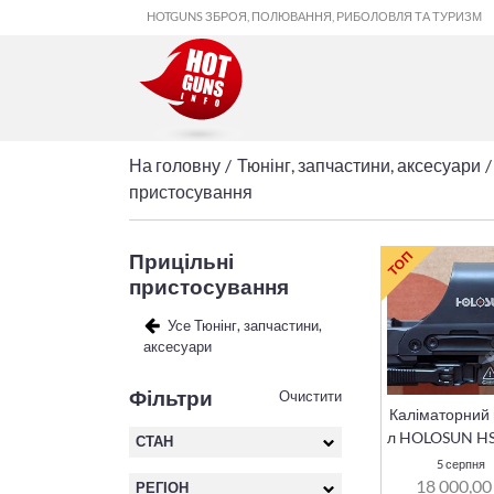
HOTGUNS ЗБРОЯ, ПОЛЮВАННЯ, РИБОЛОВЛЯ ТА ТУРИЗМ
На головну
Тюнінг, запчастини, аксесуари
пристосування
ТОП
Прицільні
пристосування
Усе Тюнінг, запчастини,
аксесуари
Фільтри
Очистити
Каліматорний 
л HOLOSUN H
СТАН
5 серпня
18 000,00
РЕГІОН