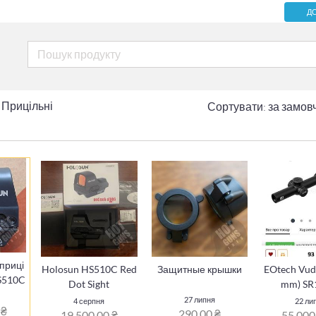
Д
Прицільні
Сортувати:
за замов
приці
Holosun HS510C Red
Защитные крышки
EOtech Vud
S510C
Dot Sight
mm) SR
27 липня
4 серпня
22 ли
 ₴
290,00 ₴
19 500,00 ₴
55 000