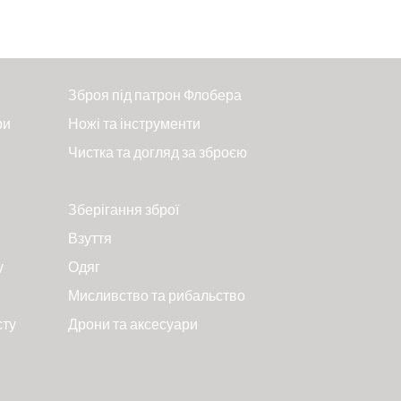
Зброя під патрон Флобера
ри
Ножі та інструменти
Чистка та догляд за зброєю
Зберігання зброї
Взуття
у
Одяг
Мисливство та рибальство
сту
Дрони та аксесуари