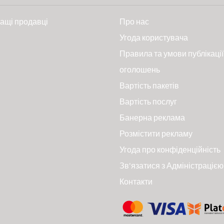
ащі продавці
Про нас
и
Угода користувача
Правила та умови публікації
оголошень
Вартість пакетів
Вартість послуг
Банерна реклама
Розмістити рекламу
Угода про конфіденційність
Зв'язатися з Адміністрацією
Контакти