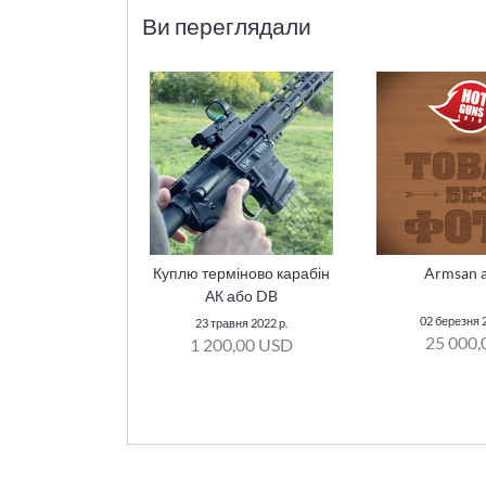
Ви переглядали
Куплю терміново карабін
Armsan 
АК або DB
02 березня 2
23 травня 2022 р.
25 000,
1 200,00 USD