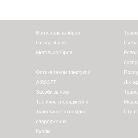
Вогнепальна зброя
Травм
Газова зброя
Сигна
Метальна зброя
Релоа
боєпр
Оптика та комплектуючі
Послу
AIRSOFT
Ліхтар
Засоби зв'язку
Транс
Тактичне спорядження
Меди
Туристичне та похідне
Стріл
спорядження
Куплю