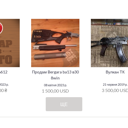
a612
Продам Bergara ba13 в30
Вулкан ТК
8win
023 р.
21 червня 2019 р.
08 квітня 2023 р.
00 ₴
3 500,00 US
1 500,00 USD
ЩЕ