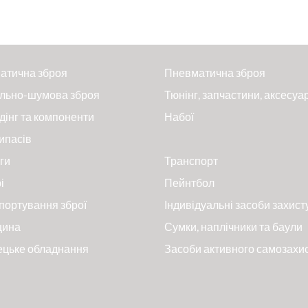
атична зброя
Пневматична зброя
льно-шумова зброя
Тюнінг, запчастини, аксесуа
дінг та компоненти
Набої
ипасів
ги
Транспорт
і
Пейнтбол
портування зброї
Індивідуальні засоби захист
цина
Сумки, наплічники та баули
ецьке обладнання
Засоби активного самозахи