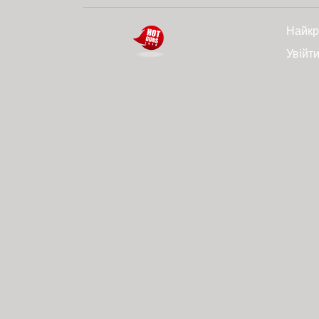
Найкр
Увійт