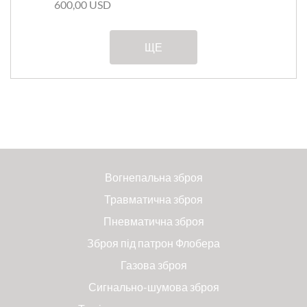
600,00 USD
ЩЕ
Вогнепальна зброя
Травматична зброя
Пневматична зброя
Зброя під патрон Флобера
Газова зброя
Сигнально-шумова зброя