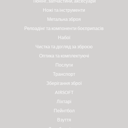
Тюнінг, запчастини, аксесуари
Ножі та інструменти
Метальна зброя
Релоадінг та компоненти боєприпасів
Набої
Чистка та догляд за зброєю
Оптика та комплектуючі
Послуги
Транспорт
Зберігання зброї
AIRSOFT
Ліхтарі
Пейнтбол
Взуття