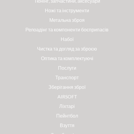
Тюнінг, запчастини, аксесуари
Ножі та інструменти
Метальна зброя
Релоадінг та компоненти боєприпасів
Набої
Чистка та догляд за зброєю
Оптика та комплектуючі
Послуги
Транспорт
Зберігання зброї
AIRSOFT
Ліхтарі
Пейнтбол
Взуття