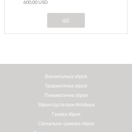
600,00 USD
ЩЕ
Вогнепальна зброя
Травматична зброя
Пневматична зброя
Зброя під патрон Флобера
Газова зброя
Сигнально-шумова зброя