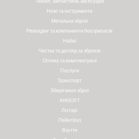
Тюнінг, запчастини, аксесуари
Ножі та інструменти
Метальна зброя
Релоадінг та компоненти боєприпасів
Набої
Чистка та догляд за зброєю
Оптика та комплектуючі
Послуги
Транспорт
Зберігання зброї
AIRSOFT
Ліхтарі
Пейнтбол
Взуття