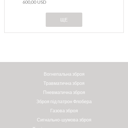
600,00 USD
ЩЕ
Вогнепальна зброя
Травматична зброя
Пневматична зброя
Зброя під патрон Флобера
Газова зброя
Сигнально-шумова зброя