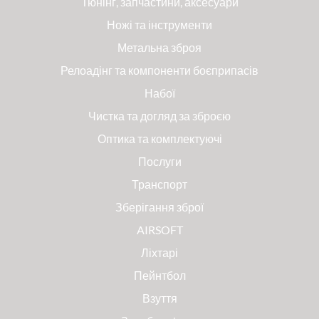
Тюнінг, запчастини, аксесуари
Ножі та інструменти
Метальна зброя
Релоадінг та компоненти боєприпасів
Набої
Чистка та догляд за зброєю
Оптика та комплектуючі
Послуги
Транспорт
Зберігання зброї
AIRSOFT
Ліхтарі
Пейнтбол
Взуття