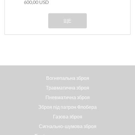
600,00 USD
ЩЕ
Вогнепальна зброя
Травматична зброя
Пневматична зброя
Зброя під патрон Флобера
Газова зброя
Сигнально-шумова зброя