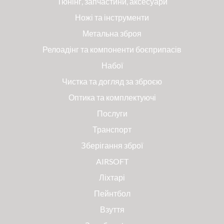
Тюнінг, запчастини, аксесуари
Ножі та інструменти
Метальна зброя
Релоадінг та компоненти боєприпасів
Набої
Чистка та догляд за зброєю
Оптика та комплектуючі
Послуги
Транспорт
Зберігання зброї
AIRSOFT
Ліхтарі
Пейнтбол
Взуття