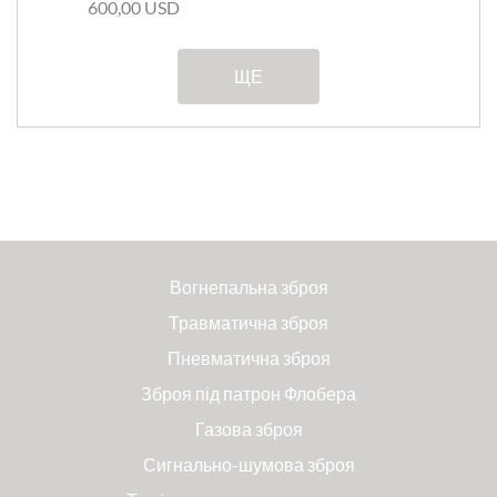
600,00 USD
ЩЕ
Вогнепальна зброя
Травматична зброя
Пневматична зброя
Зброя під патрон Флобера
Газова зброя
Сигнально-шумова зброя