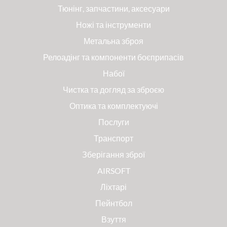
Тюнінг, запчастини, аксесуари
Ножі та інструменти
Метальна зброя
Релоадінг та компоненти боєприпасів
Набої
Чистка та догляд за зброєю
Оптика та комплектуючі
Послуги
Транспорт
Зберігання зброї
AIRSOFT
Ліхтарі
Пейнтбол
Взуття