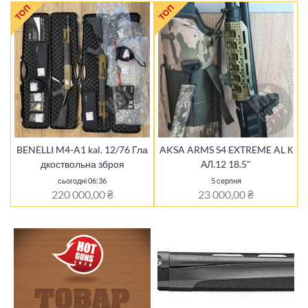
ТОП
ТОП
BENELLI M4-A1 kal. 12/76 Гла
AKSA ARMS S4 EXTREME AL К
дкоствольна зброя
АЛ.12 18.5"
сьогодні 06:36
5 серпня
220 000,00 ₴
23 000,00 ₴