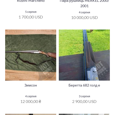
Rizzini Marcheno
Пара рушниць MERKEL 2000/
2001
5 серпня
4 серпня
1 700,00 USD
10 000,00 USD
Зимсон
Беретта 682 голд е
4 серпня
3 серпня
12 000,00 ₴
2 900,00 USD