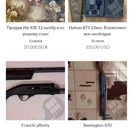
Продам Иж 43Е 12 калібр в хо
Hatsan BTS 12кал. В комплекті
рошому стані
все необхідне
2 серпня
31 липня
20 000,00 ₴
350,00 USD
Franchi affinity
Remington 870