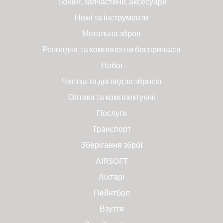
Тюнінг, запчастини, аксесуари
Ножі та інструменти
Метальна зброя
Релоадінг та компоненти боєприпасів
Набої
Чистка та догляд за зброєю
Оптика та комплектуючі
Послуги
Транспорт
Зберігання зброї
AIRSOFT
Ліхтарі
Пейнтбол
Взуття