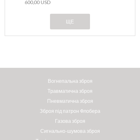
600,00 USD
ЩЕ
Вогнепальна зброя
Травматична зброя
Пневматична зброя
Зброя під патрон Флобера
Газова зброя
Сигнально-шумова зброя