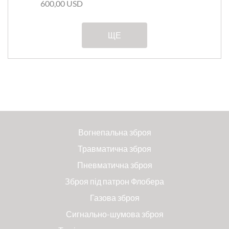
600,00 USD
ЩЕ
Вогнепальна зброя
Травматична зброя
Пневматична зброя
Зброя під патрон Флобера
Газова зброя
Сигнально-шумова зброя