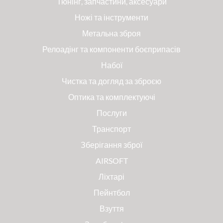
Тюнінг, запчастини, аксесуари
Ножі та інструменти
Метальна зброя
Релоадінг та компоненти боєприпасів
Набої
Чистка та догляд за зброєю
Оптика та комплектуючі
Послуги
Транспорт
Зберігання зброї
AIRSOFT
Ліхтарі
Пейнтбол
Взуття