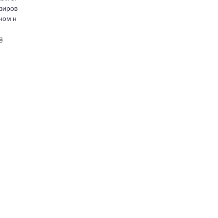
зиров
ном н
₴