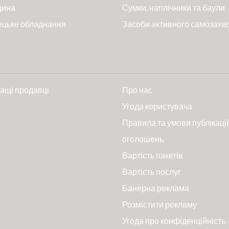
цина
Сумки, наплічники та баули
ецьке обладнання
Засоби активного самозахи
ащі продавці
Про нас
и
Угода користувача
Правила та умови публікації
оголошень
Вартість пакетів
Вартість послуг
Банерна реклама
Розмістити рекламу
Угода про конфіденційність