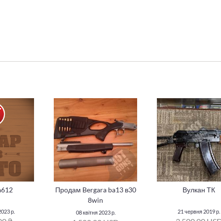
a612
Продам Bergara ba13 в30
Вулкан ТК
8win
023 р.
21 червня 2019 р.
08 квітня 2023 р.