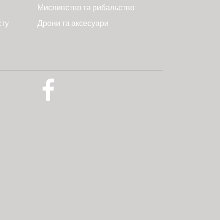
Мисливство та рибальство
сту
Дрони та аксесуари