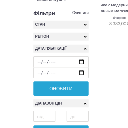
иле с модерни
анным магази
Фільтри
Очистити
6 червня
3 333,00 
СТАН
РЕГІОН
ДАТА ПУБЛІКАЦІЇ
ОНОВИТИ
ДІАПАЗОН ЦІН
—