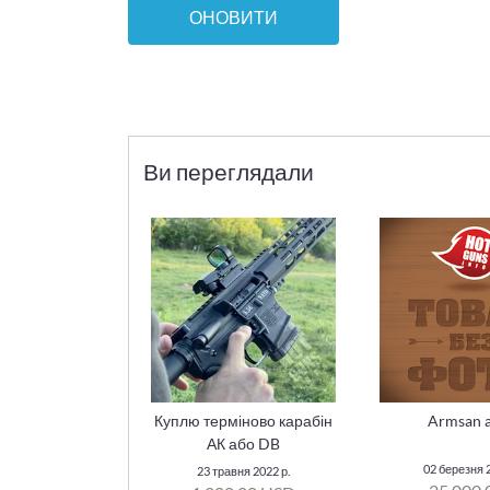
ОНОВИТИ
Ви переглядали
Куплю терміново карабін
Armsan 
АК або DB
02 березня 2
23 травня 2022 р.