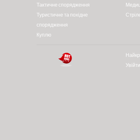
Тактичне спорядження
Меди
Туристичне та похідне
Стріл
спорядження
Куплю
Найкр
Увійт