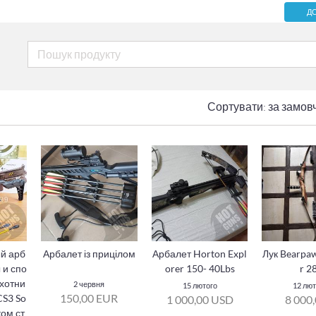
Д
Сортувати:
за замов
й арб
Арбалет із прицілом
Арбалет Horton Expl
Лук Bearpaw
 и спо
orer 150- 40Lbs
r 2
хотни
2 червня
15 лютого
12 лют
150,00 EUR
CS3 So
1 000,00 USD
8 000,
ком ст