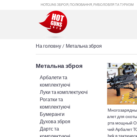
HOTGUNS ЗБРОЯ, ПОЛЮВАННЯ, РИБОЛОВЛЯ ТА ТУРИЗМ
На головну
Метальна зброя
Метальна зброя
Арбалети та
комплектуючі
Луки та комплектуючі
Рогатки та
комплектуючі
Многозарядны
Бумеранги
алет для охоты
Духова зброя
рта мощный О
Дартс та
чий Арбалет T
bek в тактичес
комплектуючі