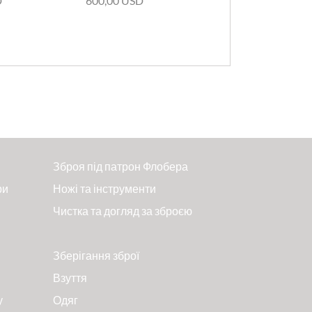
D
600,00 USD
Зброя під патрон Флобера
ри
Ножі та інструменти
Чистка та догляд за зброєю
Зберігання зброї
Взуття
у
Одяг