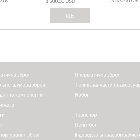
00 ₴
3 500,00 US
1 500,00 USD
ЩЕ
атична зброя
Пневматична зброя
льно-шумова зброя
Тюнінг, запчастини, аксесуа
дінг та компоненти
Набої
ипасів
ги
Транспорт
і
Пейнтбол
портування зброї
Індивідуальні засоби захист