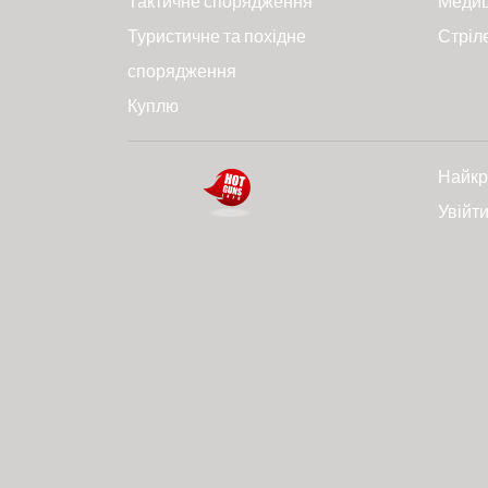
Тактичне спорядження
Меди
Туристичне та похідне
Стріл
спорядження
Куплю
Найкр
Увійт