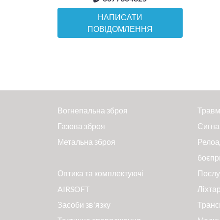
НАПИСАТИ
ПОВІДОМЛЕННЯ
Вогнепальна зброя
Травм
Газова зброя
Сигна
Метальна зброя
Релоа
боєпр
Оптика та комплектуючі
Послу
AIRSOFT
Ліхтар
Засоби зв'язку
Транс