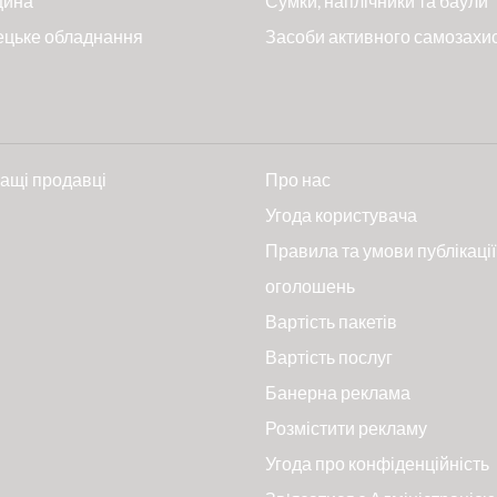
цина
Сумки, наплічники та баули
ецьке обладнання
Засоби активного самозахи
ащі продавці
Про нас
и
Угода користувача
Правила та умови публікації
оголошень
Вартість пакетів
Вартість послуг
Банерна реклама
Розмістити рекламу
Угода про конфіденційність