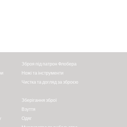
Зброя під патрон Флобера
ри
Ножі та інструменти
Чистка та догляд за зброєю
Зберігання зброї
Взуття
у
Одяг