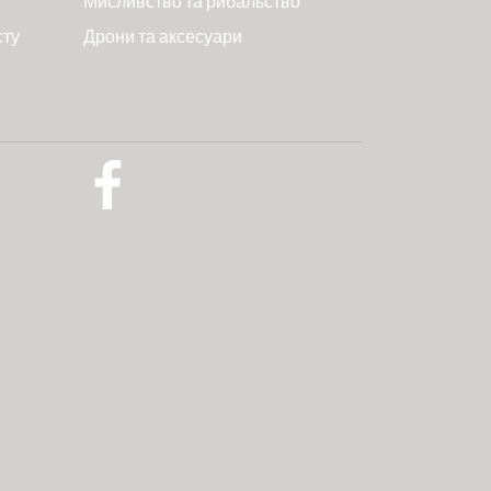
Мисливство та рибальство
сту
Дрони та аксесуари