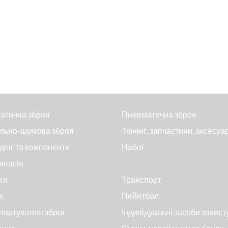
атична зброя
Пневматична зброя
льно-шумова зброя
Тюнінг, запчастини, аксесуа
дінг та компоненти
Набої
ипасів
ги
Транспорт
і
Пейнтбол
портування зброї
Індивідуальні засоби захист