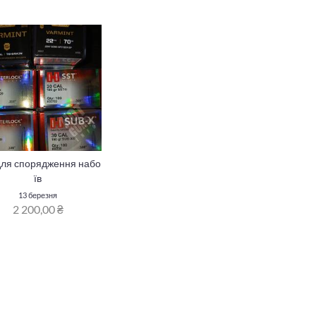
 для спорядження набо
їв
13 березня
2 200,00 ₴