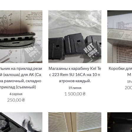
льник на приклад рези
Магазины к карабину Kel Te
Коробки дл
й (калоша) для АК (Са
c 223 Rem SU 16CA на 10 п
M
 на рамочный, складно
атронов каждый.
19 
 приклад (съемный)
200
19 липня
1 500,00 ₴
4 серпня
250,00 ₴