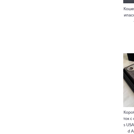
Коше
ипас
Коро
ток с
s USA
d A