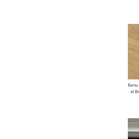
Биты
el B