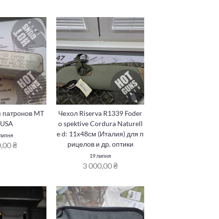
я патронов MT
Чехол Riserva R1339 Foder
 USA
o spektive Cordura Naturell
e d: 11х48см (Италия) для п
липня
рицелов и др. оптики
,00 ₴
19 липня
3 000,00 ₴