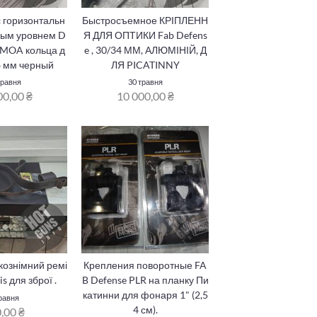
 горизонтальн
Быстросъемное КРІПЛЕНН
ным уровнем D
Я ДЛЯ ОПТИКИ Fab Defens
20MOA кольца д
e , 30/34 ММ, АЛЮМІНІЙ, Д
4 мм черный
ЛЯ PICATINNY
травня
30 травня
00,00 ₴
10 000,00 ₴
ознімний ремі
Крепления поворотные FA
s для зброї .
B Defense PLR на планку Пи
катинни для фонаря 1" (2,5
равня
4 см).
,00 ₴