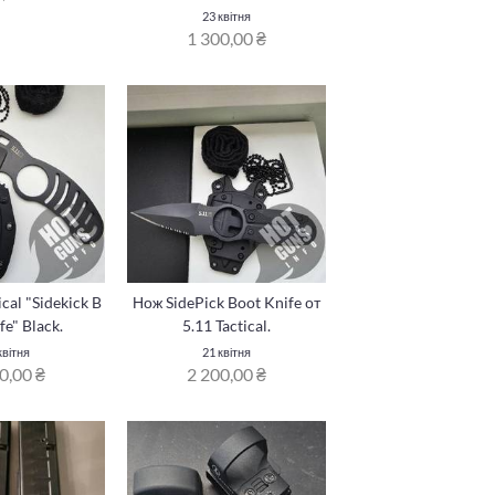
23 квітня
1 300,00 ₴
ical "Sidekick B
Нож SidePick Boot Knife от
fe" Black.
5.11 Tactical.
квітня
21 квітня
0,00 ₴
2 200,00 ₴