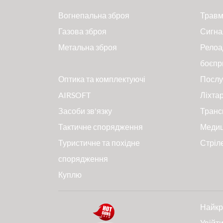
Вогнепальна зброя
Травм
Газова зброя
Сигна
Метальна зброя
Релоа
боєпр
Оптика та комплектуючі
Послу
AIRSOFT
Ліхтар
Засоби зв'язку
Транс
Тактичне спорядження
Меди
Туристичне та похідне
Стріл
спорядження
Куплю
Найкр
Увійт