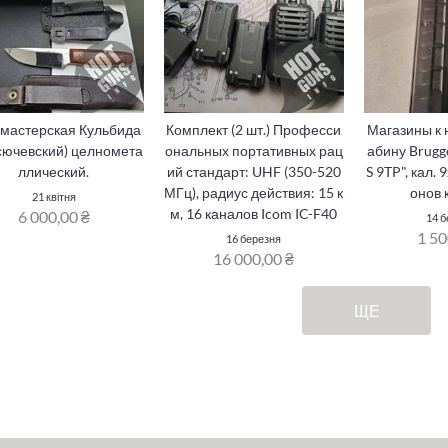
(мастерская Кульбида
Комплект (2 шт.) Професси
Магазины к 
сючевский) целномета
ональных портативных рац
абину Brugg
ллический.
ий стандарт: UHF (350-520
S 9TP", кал. 
МГц), радиус действия: 15 к
онов 
21 квітня
м, 16 каналов Icom IC-F40
6 000,00 ₴
14 б
1 50
16 березня
16 000,00 ₴
ЩЕ