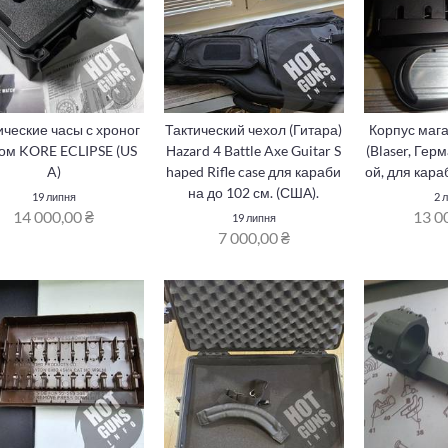
ические часы с хроног
Тактический чехол (Гитара)
Корпус мага
ом KORE ECLIPSE (US
Нazard 4 Battle Axe Guitar S
(Blaser, Гер
A)
haped Rifle case для караби
ой, для кара
на до 102 см. (США).
19 липня
2 
14 000,00 ₴
13 0
19 липня
7 000,00 ₴