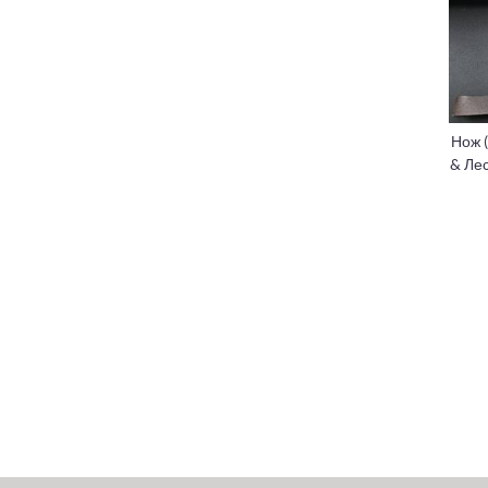
Нож 
& Ле