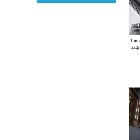
Такт
раф