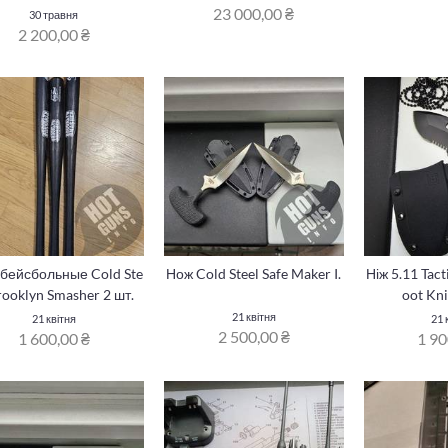
23 000,00 ₴
30 травня
2 200,00 ₴
 бейсбольные Cold Ste
Нож Cold Steel Safe Maker I.
Ніж 5.11 Tact
rooklyn Smasher 2 шт.
oot Kni
21 квітня
21 квітня
21 
2 500,00 ₴
1 600,00 ₴
1 90