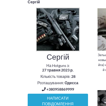
Сергій
Сергій
Заты
новы
йга)
На Hotguns з:
й
27 травня 2023 р.
Кількість товарів:
28
Розташування:
Одесса
+380958869999
НАПИСАТИ
ПОВІДОМЛЕННЯ