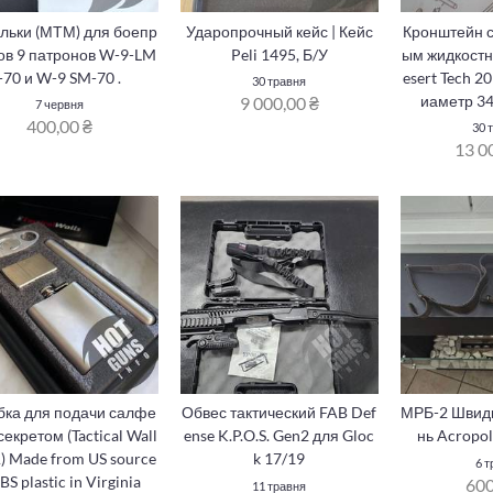
льки (МТМ) для боепр
Ударопрочный кейс | Кейс
Кронштейн с
ов 9 патронов W-9-LM
Peli 1495, Б/У
ым жидкост
-70 и W-9 SM-70 .
esert Tech 
30 травня
иаметр 3
9 000,00 ₴
7 червня
400,00 ₴
30 
13 0
бка для подачи салфе
Обвес тактический FAB Def
МРБ-2 Швидк
 секретом (Tactical Wall
ense K.P.O.S. Gen2 для Gloc
нь Acropoli
) Made from US source
k 17/19
6 т
BS plastic in Virginia
600
11 травня