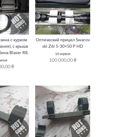
зина с курком
Оптический прицел Swarov
мания), с крышк
ski Z6i 5-30×50 P HD
бина Blaser R8.
14 червня
100 000,00 ₴
липня
00,00 ₴