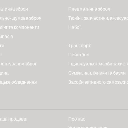
атична зброя
Пневматична зброя
льно-шумова зброя
Тюнінг, запчастини, аксесуа
дінг та компоненти
Набої
ипасів
ги
Транспорт
і
Пейнтбол
портування зброї
Індивідуальні засоби захист
цина
Сумки, наплічники та баули
ецьке обладнання
Засоби активного самозахи
ащі продавці
Про нас
и
Угода користувача