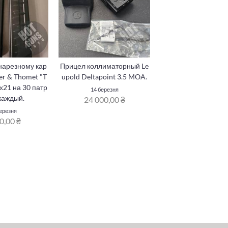
нарезному кар
Прицел коллиматорный Le
er & Thomet "T
upold Deltapoint 3.5 MOA.
9х21 на 30 патр
14 березня
каждый.
24 000,00 ₴
ерезня
0,00 ₴