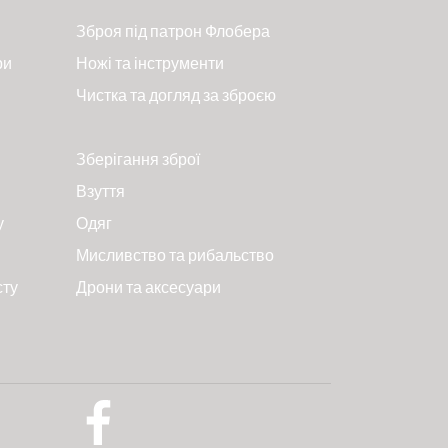
Зброя під патрон Флобера
ри
Ножі та інструменти
Чистка та догляд за зброєю
Зберігання зброї
Взуття
у
Одяг
Мисливство та рибальство
сту
Дрони та аксесуари