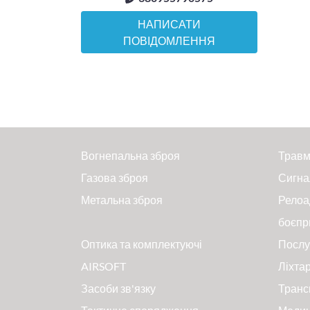
НАПИСАТИ
ПОВІДОМЛЕННЯ
Вогнепальна зброя
Травм
Газова зброя
Сигна
Метальна зброя
Релоа
боєпр
Оптика та комплектуючі
Послу
AIRSOFT
Ліхтар
Засоби зв'язку
Транс