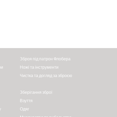
Зброя під патрон Флобера
ри
Ножі та інструменти
Чистка та догляд за зброєю
Зберігання зброї
Взуття
у
Одяг