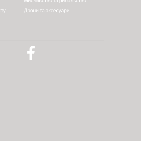
Мисливство та рибальство
сту
Дрони та аксесуари