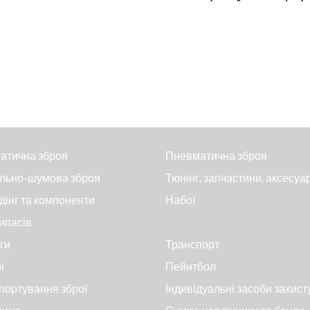
атична зброя
Пневматична зброя
льно-шумова зброя
Тюнінг, запчастини, аксесуа
дінг та компоненти
Набої
ипасів
ги
Транспорт
і
Пейнтбол
портування зброї
Індивідуальні засоби захист