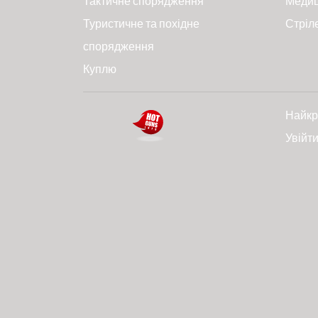
Тактичне спорядження
Меди
Туристичне та похідне
Стріл
спорядження
Куплю
Найкр
Увійт