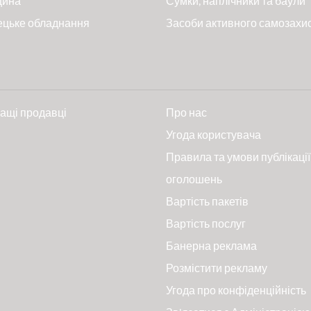
цина
Сумки, наплічники та баули
ецьке обладнання
Засоби активного самозахи
ащі продавці
Про нас
и
Угода користувача
Правила та умови публікації
оголошень
Вартість пакетів
Вартість послуг
Банерна реклама
Розмістити рекламу
Угода про конфіденційність