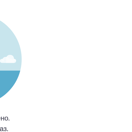
но.
аз.