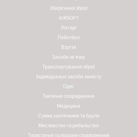
Зберігання зброї
AIRSOFT
Ліхтарі
Пейнтбол
Взуття
Засоби зв'язку
Транспортування зброї
Індивідуальні засоби захисту
Одяг
Тактичне спорядження
Медицина
Сумки, наплічники та баули
Мисливство та рибальство
Туристичне та похідне спорядження