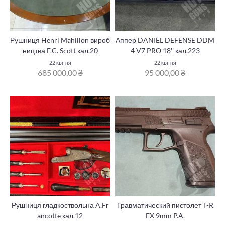
Рушниця Henri Mahillon вироб
Аппер DANIEL DEFENSE DDM
ництва F.C. Scott кал.20
4 V7 PRO 18'' кал.223
22 квітня
22 квітня
685 000,00 ₴
95 000,00 ₴
Рушниця гладкоствольна A.Fr
Травматический пистолет T-R
ancotte кал.12
EX 9mm P.A.