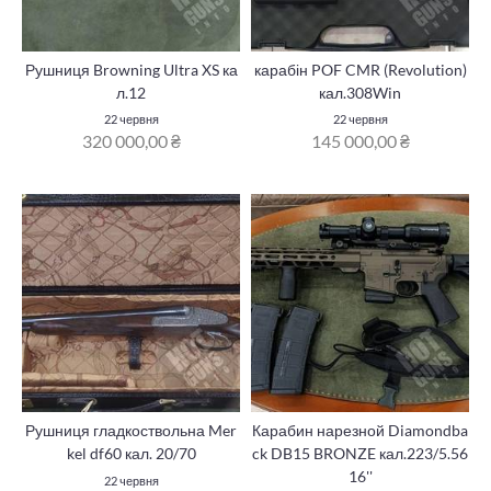
Рушниця Browning Ultra XS ка
карабін POF CMR (Revolution)
л.12
кал.308Win
22 червня
22 червня
320 000,00 ₴
145 000,00 ₴
Рушниця гладкоствольна Mer
Карабин нарезной Diamondba
kel df60 кал. 20/70
ck DB15 BRONZE кал.223/5.56
16''
22 червня