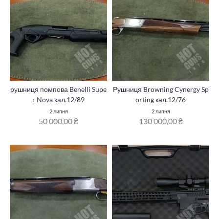
рушниця помпова Benelli Supe
Рушниця Browning Cynergy Sp
r Nova кал.12/89
orting кал.12/76
2 липня
2 липня
50 000,00 ₴
130 000,00 ₴