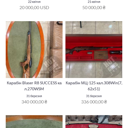
22 квітня
21 квітня
20 000,00 USD
50 000,00 ₴
Карабін Blaser R8 SUCCESS ка
Карабін МЦ-125 кал.308Win(7,
л.270WSM
62х51)
31 березня
31 березня
340 000,00 ₴
336 000,00 ₴