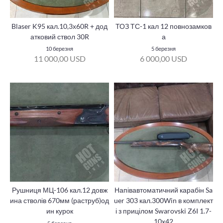
Blaser K95 кал.10,3х60R + дод
ТОЗ ТС-1 кал 12 повнозамков
атковий ствол 30R
а
10 березня
5 березня
11 000,00 USD
6 000,00 USD
Рушниця МЦ-106 кал.12 довж
Напівавтоматичний карабін Sa
ина стволів 670мм (раструб)од
uer 303 кал.300Win в комплект
ин курок
і з прицілом Swarovski Z6I 1.7-
10x42