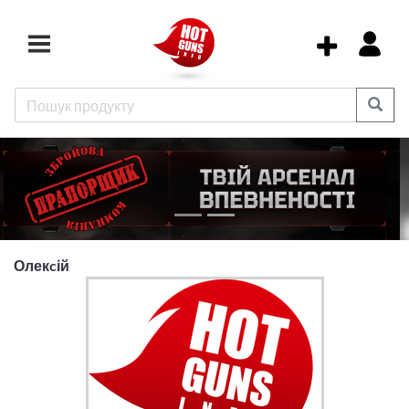
Олекcій