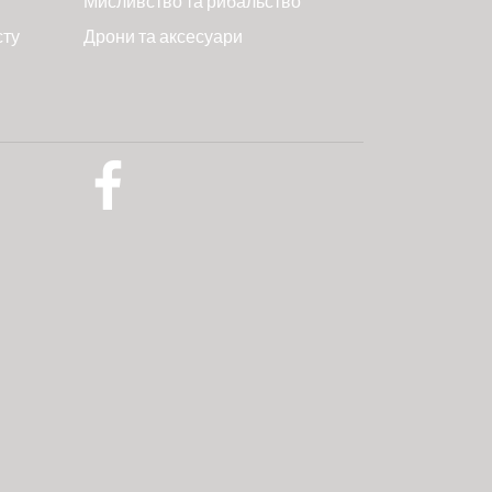
Мисливство та рибальство
сту
Дрони та аксесуари