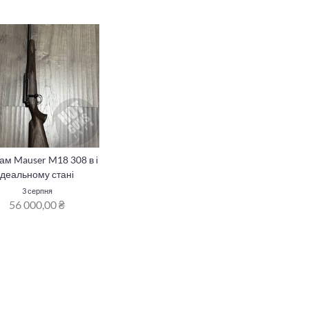
ам Mauser M18 308 в і
деальному стані
3 серпня
56 000,00 ₴