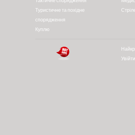
Тактичне спорядження
Меди
Туристичне та похідне
Стріл
спорядження
Куплю
Найкр
Увійт