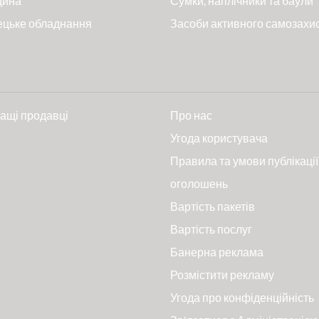
цина
Сумки, наплічники та баули
ецьке обладнання
Засоби активного самозахи
ащі продавці
Про нас
и
Угода користувача
Правила та умови публікації
оголошень
Вартість пакетів
Вартість послуг
Банерна реклама
Розмістити рекламу
Угода про конфіденційність