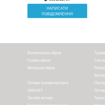
НАПИСАТИ
ПОВІДОМЛЕННЯ
Вогнепальна зброя
Травм
Газова зброя
Сигна
Метальна зброя
Релоа
боєпр
Оптика та комплектуючі
Послу
AIRSOFT
Ліхтар
Засоби зв'язку
Транс