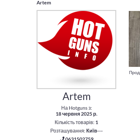
Artem
Прод
Artem
На Hotguns з:
18 червня 2025 р.
Кількість товарів:
1
Розташування:
Київ---
0631502759