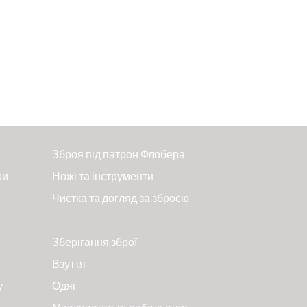
Зброя під патрон Флобера
ри
Ножі та інструменти
Чистка та догляд за зброєю
Зберігання зброї
Взуття
у
Одяг