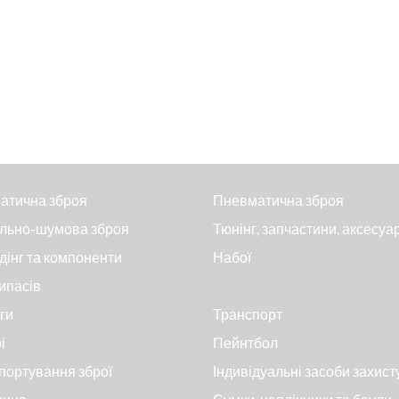
атична зброя
Пневматична зброя
льно-шумова зброя
Тюнінг, запчастини, аксесуа
дінг та компоненти
Набої
ипасів
ги
Транспорт
і
Пейнтбол
портування зброї
Індивідуальні засоби захист