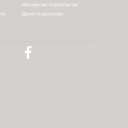
Мисливство та рибальство
сту
Дрони та аксесуари