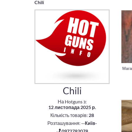
Chili
Мага
Chili
На Hotguns з:
12 листопада 2025 р.
Кількість товарів:
28
Розташування:
--Київ-
0972782078