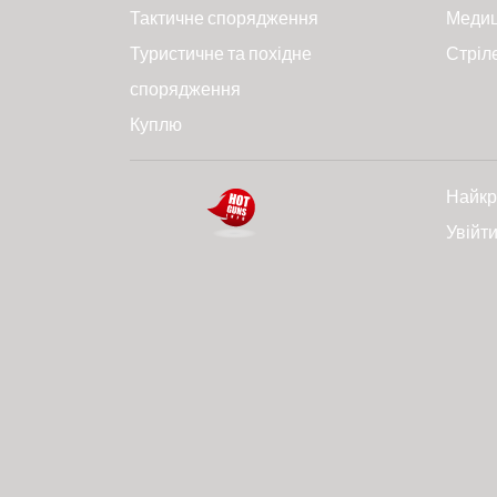
Тактичне спорядження
Меди
Туристичне та похідне
Стріл
спорядження
Куплю
Найкр
Увійт