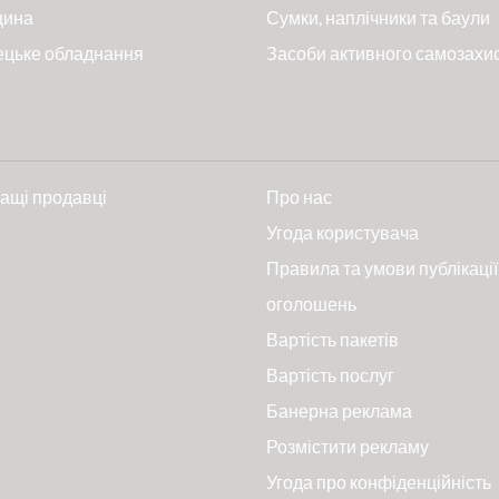
цина
Сумки, наплічники та баули
ецьке обладнання
Засоби активного самозахи
ащі продавці
Про нас
и
Угода користувача
Правила та умови публікації
оголошень
Вартість пакетів
Вартість послуг
Банерна реклама
Розмістити рекламу
Угода про конфіденційність