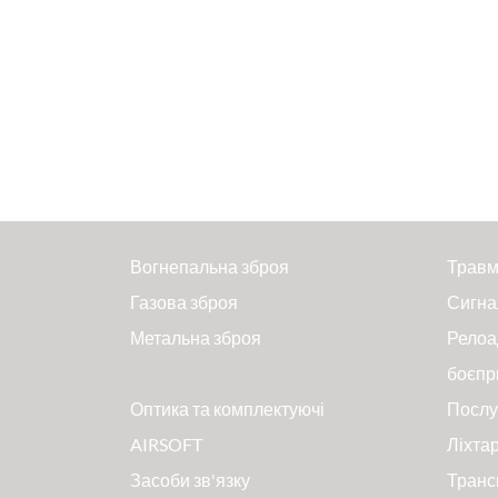
Вогнепальна зброя
Травм
Газова зброя
Сигна
Метальна зброя
Релоа
боєпр
Оптика та комплектуючі
Послу
AIRSOFT
Ліхтар
Засоби зв'язку
Транс