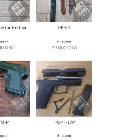
iv für Kettner
ІЖ-54
ервня
6 червня
00 USD
33 000,00 ₴
СМ-Р
ФОРТ-17Р
ервня
6 червня