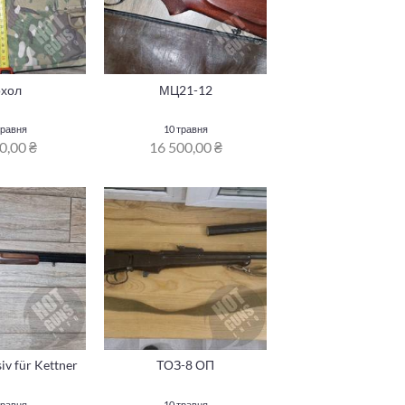
охол
МЦ21-12
травня
10 травня
0,00 ₴
16 500,00 ₴
iv für Kettner
ТОЗ-8 ОП
травня
10 травня