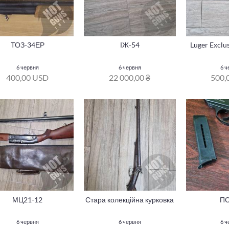
ТОЗ-34ЕР
ІЖ-54
Luger Exclus
6 червня
6 червня
6 ч
400,00 USD
22 000,00 ₴
500,
МЦ21-12
Стара колекційна курковка
П
6 червня
6 червня
6 ч