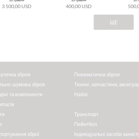
3 500,00 USD
400,00 USD
500,
ЩЕ
атична зброя
Пневматична зброя
льно-шумова зброя
Тюнінг, запчастини, аксесуа
дінг та компоненти
Набої
ипасів
ги
Транспорт
і
Пейнтбол
портування зброї
Індивідуальні засоби захист