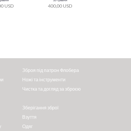
00 USD
400,00 USD
Зброя під патрон Флобера
ри
Ножі та інструменти
Чистка та догляд за зброєю
Зберігання зброї
Взуття
у
Одяг