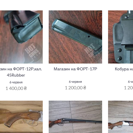
зин на ФОРТ-12Р,кал.
Магазин на ФОРТ-17Р
Кобура н
45Rubber
6 червня
6 ч
6 червня
1 200,00 ₴
1 20
1 400,00 ₴