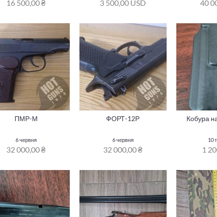
16 500,00 ₴
3 500,00 USD
40 0
ПМР-М
ФОРТ-12Р
Кобура н
6 червня
6 червня
10 
32 000,00 ₴
32 000,00 ₴
1 20