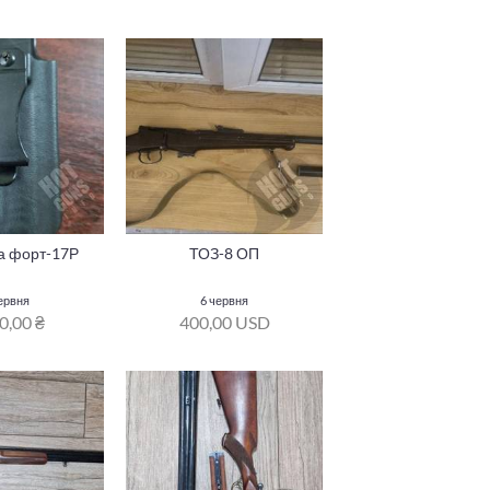
а форт-17Р
ТОЗ-8 ОП
ервня
6 червня
0,00 ₴
400,00 USD