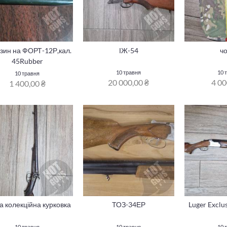
зин на ФОРТ-12Р,кал.
ІЖ-54
ч
45Rubber
10 травня
10 
10 травня
20 000,00 ₴
4 00
1 400,00 ₴
а колекційна курковка
ТОЗ-34ЕР
Luger Exclus
10 травня
10 травня
10 