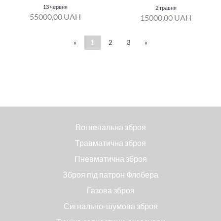
13 червня
2 травня
55000,00 UAH
15000,00 UAH
«
1
2
3
»
Вогнепальна зброя
Травматична зброя
Пневматична зброя
Зброя під патрон Флобера
Газова зброя
Сигнально-шумова зброя