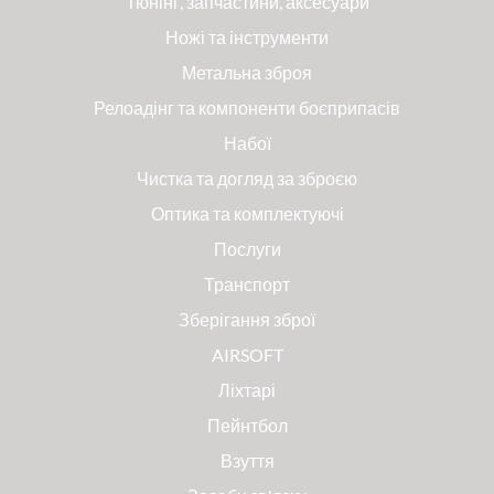
Тюнінг, запчастини, аксесуари
Ножі та інструменти
Метальна зброя
Релоадінг та компоненти боєприпасів
Набої
Чистка та догляд за зброєю
Оптика та комплектуючі
Послуги
Транспорт
Зберігання зброї
AIRSOFT
Ліхтарі
Пейнтбол
Взуття