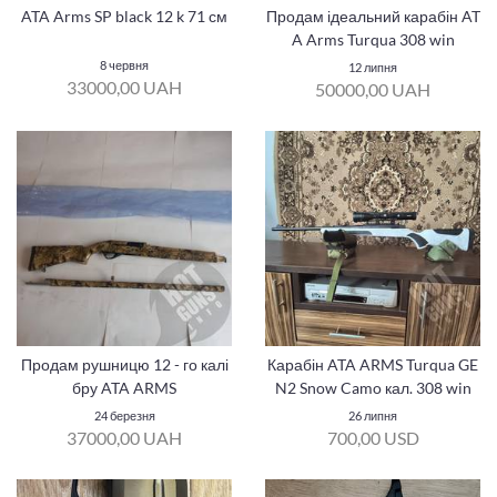
ATA Arms SP black 12 k 71 см
Продам ідеальний карабін AT
A Arms Turqua 308 win
8 червня
12 липня
33000,00 UAH
50000,00 UAH
Продам рушницю 12 - го калі
Карабін ATA ARMS Turqua GE
бру ATA ARMS
N2 Snow Camo кал. 308 win
24 березня
26 липня
37000,00 UAH
700,00 USD