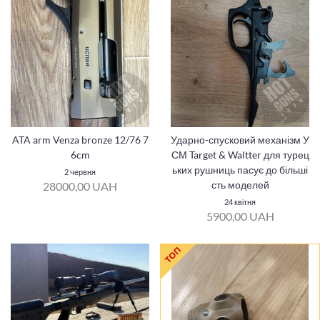
ATA arm Venza bronze 12/76 7
Ударно-спусковий механізм У
6cm
СМ Target & Waltter для турец
ьких рушниць пасує до більші
2 червня
сть моделей
28000,00 UAH
24 квітня
5900,00 UAH
ТОП