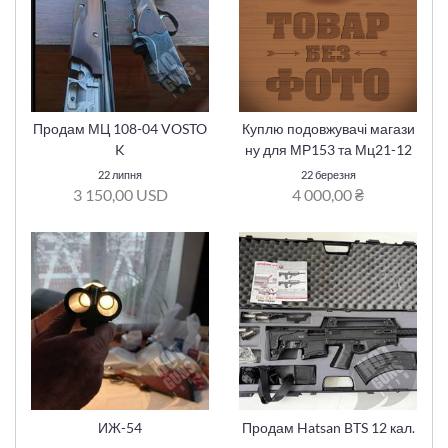
Продам МЦ 108-04 VOSTO
Куплю подовжувачі магази
K
ну для МР153 та Мц21-12
22 липня
22 березня
3 150,00 USD
4 000,00 ₴
ИЖ-54
Продам Hatsan BTS 12 кал.