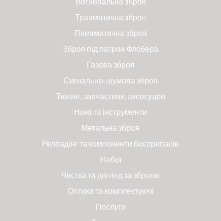
Вогнепальна зброя
Травматична зброя
Пневматична зброя
Зброя під патрон Флобера
Газова зброя
Сигнально-шумова зброя
Тюнінг, запчастини, аксесуари
Ножі та інструменти
Метальна зброя
Релоадінг та компоненти боєприпасів
Набої
Чистка та догляд за зброєю
Оптика та комплектуючі
Послуги