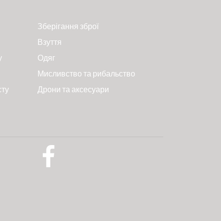
Зберігання зброї
Взуття
у
Одяг
Мисливство та рибальство
сту
Дрони та аксесуари