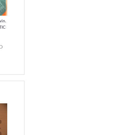
win.
TIC
SD