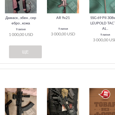
Дамаск , эбен , сер
AR 9х21
SSG 69 PII 308
ебро , кожа
LEUPOLD TAC
AL .
9 липня
9 липня
3 000,00 USD
1 000,00 USD
9 липня
3 000,00 U
ЩЕ