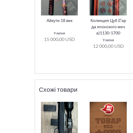
Айкути 18 век
Колекция Цуб (Гар
да японского меч
а)1130-1700
9 липня
15 000,00 USD
9 липня
12 000,00 USD
Схожі товари