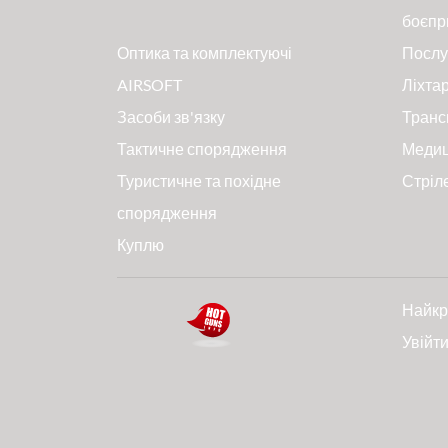
боєпр
Оптика та комплектуючі
Послу
AIRSOFT
Ліхтар
Засоби зв'язку
Транс
Тактичне спорядження
Меди
Туристичне та похідне
Стріл
спорядження
Куплю
Найкр
Увійт