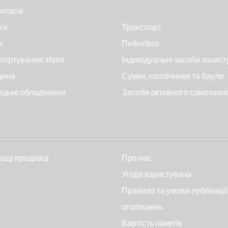
ипасів
ги
Транспорт
і
Пейнтбол
портування зброї
Індивідуальні засоби захист
цина
Сумки, наплічники та баули
ецьке обладнання
Засоби активного самозахи
ащі продавці
Про нас
и
Угода користувача
Правила та умови публікації
оголошень
Вартість пакетів