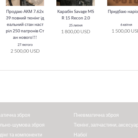
Продаю АКМ 7.62х
Карабін Savage MS
Придбаю наріз
39 повний тюнінг ід
R 15 Recon 2.0
еальний стан наст
6 квітня
25 липня
1 500,00 U
ріл 250 патронів Ст
1 800,00 USD
ан нового!!!
27 лютого
2 500,00 USD
атична зброя
Пневматична зброя
льно-шумова зброя
Тюнінг, запчастини, аксесуа
дінг та компоненти
Набої