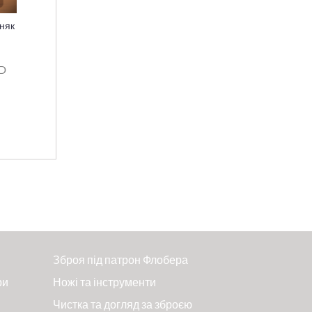
няк
SD
Зброя під патрон Флобера
ри
Ножі та інструменти
Чистка та догляд за зброєю