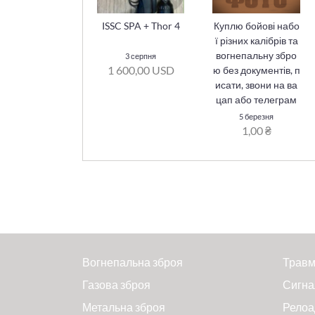
ISSC SPA + Thor 4
Куплю бойові набо
ї різних калібрів та
вогнепальну збро
3 серпня
1 600,00 USD
ю без документів, п
исати, звони на ва
цап або телеграм
5 березня
1,00 ₴
Вогнепальна зброя
Травм
Газова зброя
Сигна
Метальна зброя
Релоа