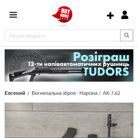
Евгений
Вогнепальна зброя - Нарізна
АК-7.62