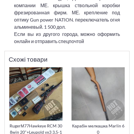
компании МЕ. крышка ствольной коробки
фрезированная фирм. МЕ. крепление под
оптику Gun power NATION. переключатель огня
альминевый. 1 500 дол.
Если вы из другого города, можно оформить
онлайн и отправить спецпочтой
Схожі товари
RugerМ77Hawkeye RCM 30
Карабін мелкашка Marlin 6
8win 20"+Leupold vx3 3,5-1
0