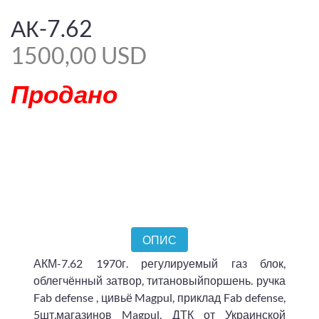
АК-7.62
1500,00 USD
Продано
ОПИС
АКМ-7.62 1970г. регулируемый газ блок,
облегчённый затвор, титановыйпоршень. ручка
Fab defense , цивьё Magpul, приклад Fab defense,
5шт.магазинов Magpul, ДТК от Украинской