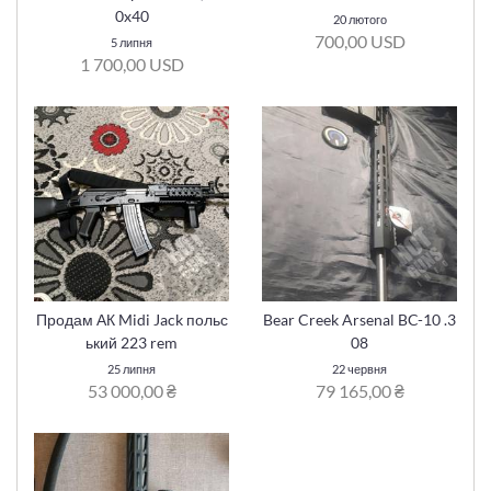
0x40
20 лютого
700,00 USD
5 липня
1 700,00 USD
Продам АК Midi Jack польс
Bear Creek Arsenal BC-10 .3
ький 223 rem
08
25 липня
22 червня
53 000,00 ₴
79 165,00 ₴