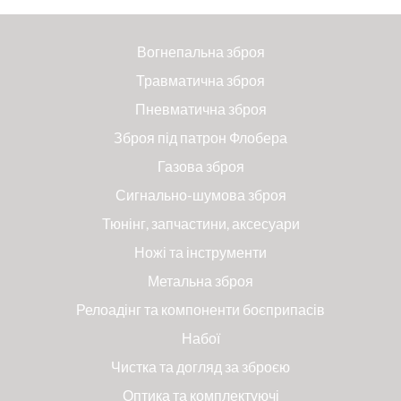
Вогнепальна зброя
Травматична зброя
Пневматична зброя
Зброя під патрон Флобера
Газова зброя
Сигнально-шумова зброя
Тюнінг, запчастини, аксесуари
Ножі та інструменти
Метальна зброя
Релоадінг та компоненти боєприпасів
Набої
Чистка та догляд за зброєю
Оптика та комплектуючі