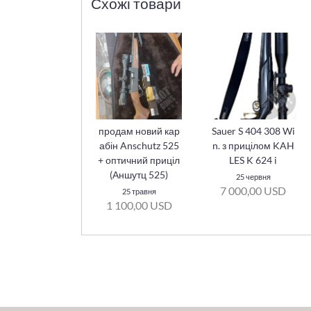
Схожі товари
продам новий кар
Sauer S 404 308 Wi
абін Anschutz 525
n. з прицілом KAH
+ оптичний приціл
LES K 624 i
(Аншутц 525)
25 червня
7 000,00 USD
25 травня
1 100,00 USD