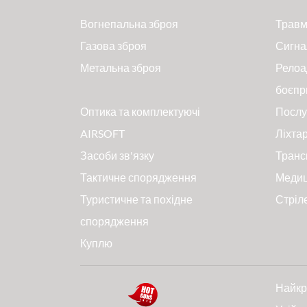
Вогнепальна зброя
Травм
Газова зброя
Сигна
Метальна зброя
Релоа
боєпр
Оптика та комплектуючі
Послу
AIRSOFT
Ліхтар
Засоби зв'язку
Транс
Тактичне спорядження
Меди
Туристичне та похідне
Стріл
спорядження
Куплю
Найкр