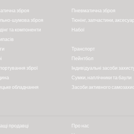
атична зброя
Пневматична зброя
льно-шумова зброя
Тюнінг, запчастини, аксесуа
дінг та компоненти
Набої
ипасів
ги
Транспорт
і
Пейнтбол
портування зброї
Індивідуальні засоби захист
цина
Сумки, наплічники та баули
ецьке обладнання
Засоби активного самозахи
ащі продавці
Про нас