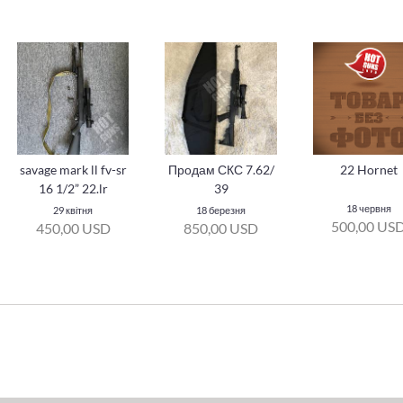
savage mark ll fv-sr
Продам СКС 7.62/
22 Hornet
16 1/2” 22.lr
39
18 червня
29 квітня
18 березня
500,00 US
450,00 USD
850,00 USD