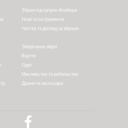
Зброя під патрон Флобера
ри
Ножі та інструменти
Чистка та догляд за зброєю
Зберігання зброї
Взуття
у
Одяг
Мисливство та рибальство
сту
Дрони та аксесуари