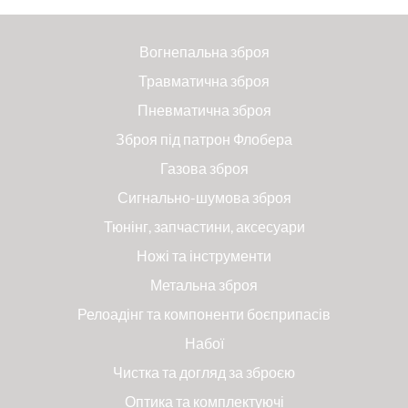
Вогнепальна зброя
Травматична зброя
Пневматична зброя
Зброя під патрон Флобера
Газова зброя
Сигнально-шумова зброя
Тюнінг, запчастини, аксесуари
Ножі та інструменти
Метальна зброя
Релоадінг та компоненти боєприпасів
Набої
Чистка та догляд за зброєю
Оптика та комплектуючі