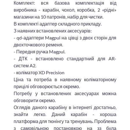
Комплект: вся базова комплектація від
виробника - карабін, чохол, коробка, 2 «рідні»
магазини на 10 патронів, набір для чистки.
В комплекті адаптер складного прикладу.
З наявних встановлених аксесуарів:
- qd-адаптери Magpul на цівці з двох сторін для
двохточкового ременя.
- Передня ручка Magpul.
- ДТК - встановлено стандартний для AR-
систем A2.
- коліматор XD Precision
Ціна та потреба в наявному коліматорному
прицілі обговорюється окремо.
Потребу у встановлених аксесуарах можна
обговорити окремо.
Оглядів даного карабіну в інтернеті достатньо,
знайти легко. Даний карабін - хороша
платформа для тюнінгу та тренувань. Проблема
з самовільною постановкою на зз була