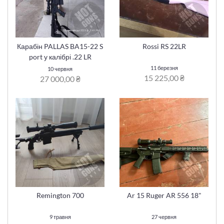
Карабін PALLAS BA15-22 S
Rossi RS 22LR
port у калібрі .22 LR
11 березня
10 червня
15 225,00 ₴
27 000,00 ₴
Remington 700
Ar 15 Ruger AR 556 18"
9 травня
27 червня