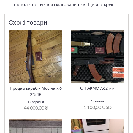
пістолетне руківʼя і магазини теж . Цивьʼє крук.
Схожі товари
Продам карабін Мосіна 7,6
ОП АКМС 7,62 мм
2*54R
17 квітня
17 березня
1 100,00 USD
44 000,00 ₴