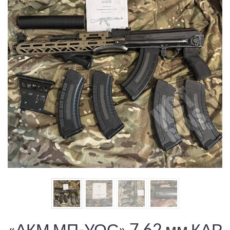
«АКМ МП-УОС» 7,62 мм КАР