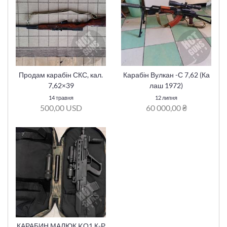
Продам карабін СКС, кал.
Карабін Вулкан -С 7,62 (Ка
7,62×39
лаш 1972)
14 травня
12 липня
500,00 USD
60 000,00 ₴
КАРАБИН МАЛЮК KО1 К-Р