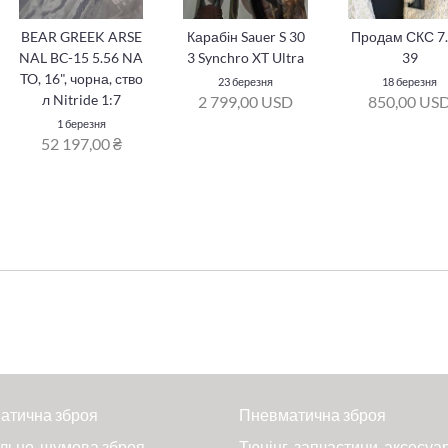
BEAR GREEK ARSE
Карабін Sauer S 30
Продам СКС 7.
NAL BC-15 5.56 NA
3 Synchro XT Ultra
39
TO, 16", чорна, ство
23 березня
18 березня
л Nitride 1:7
2 799,00 USD
850,00 US
1 березня
52 197,00 ₴
атична зброя
Пневматична зброя
льно-шумова зброя
Тюнінг, запчастини, аксесуа