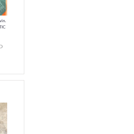
win.
TIC
SD