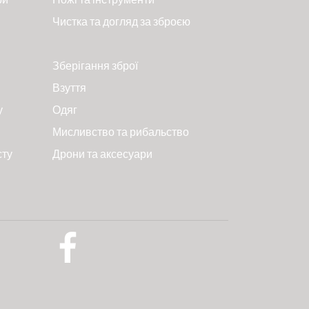
Чистка та догляд за зброєю
Зберігання зброї
Взуття
у
Одяг
Мисливство та рибальство
сту
Дрони та аксесуари