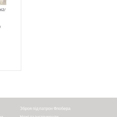
62/
D
Зброя під патрон Флобера
ри
Ножі та інструменти