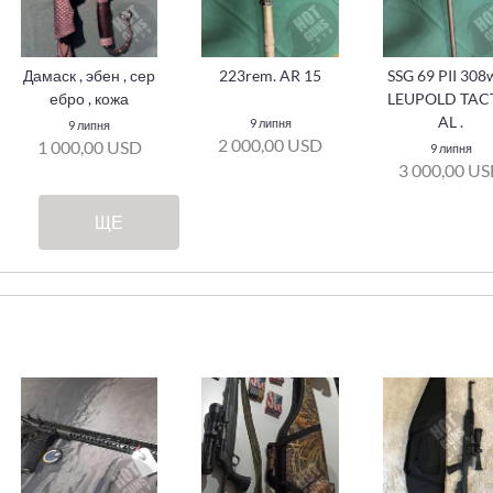
Дамаск , эбен , сер
223rem. AR 15
SSG 69 PII 308
ебро , кожа
LEUPOLD TAC
AL .
9 липня
9 липня
2 000,00 USD
1 000,00 USD
9 липня
3 000,00 U
ЩЕ