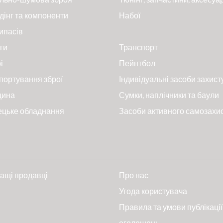
дінг та компоненти
Набої
ипасів
ги
Транспорт
і
Пейнтбол
портування зброї
Індивідуальні засоби захист
цина
Сумки, наплічники та баули
ецьке обладнання
Засоби активного самозахи
ащі продавці
Про нас
и
Угода користувача
Правила та умови публікації
оголошень