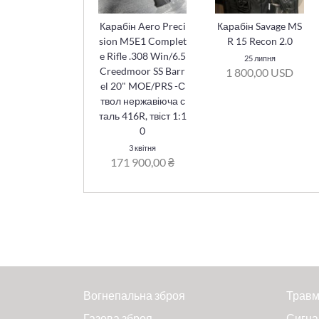
Карабін Aero Preci
Карабін Savage MS
sion M5E1 Complet
R 15 Recon 2.0
e Rifle .308 Win/6.5
25 липня
Creedmoor SS Barr
1 800,00 USD
el 20" MOE/PRS -С
твол нержавіюча с
таль 416R, твіст 1:1
0
3 квітня
171 900,00 ₴
Вогнепальна зброя
Травм
Газова зброя
Сигна