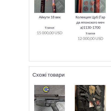
Айкути 18 век
Колекция Цуб (Гар
да японского меч
а)1130-1700
9 липня
15 000,00 USD
9 липня
12 000,00 USD
Схожі товари