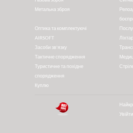
Метальна зброя
Релоа
боєпр
Оптика та комплектуючі
Послу
AIRSOFT
Ліхтар
Засоби зв'язку
Транс
Тактичне спорядження
Меди
Туристичне та похідне
Стріл
спорядження
Куплю
Найкр
Увійт