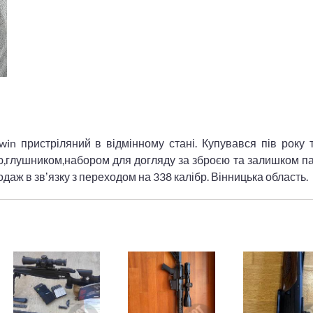
in пристріляний в відмінному стані. Купувався пів року 
ою,глушником,набором для догляду за зброєю та залишком п
одаж в звʼязку з переходом на 338 калібр. Вінницька область.