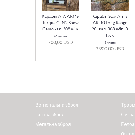
Карабін ATA ARMS
Карабін Stag Arms
Turqua GEN2 Snow
AR-10 Long Range
Camo кал. 308 win
20’’ кал. 308 Win. B
lack
26 липня
700,00 USD
3 липня
3 900,00 USD
Вогнепальна зброя
Травм
Газова зброя
Сигна
Метальна зброя
Релоа
боєпр