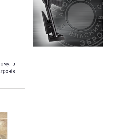
тому, в
атронів