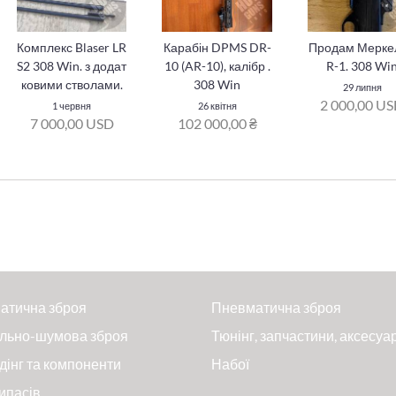
Комплекс Blaser LR
Карабін DPMS DR-
Продам Мерке
S2 308 Win. з додат
10 (AR-10), калібр .
R-1. 308 Wi
ковими стволами.
308 Win
29 липня
2 000,00 U
1 червня
26 квітня
7 000,00 USD
102 000,00 ₴
атична зброя
Пневматична зброя
льно-шумова зброя
Тюнінг, запчастини, аксесуа
дінг та компоненти
Набої
ипасів