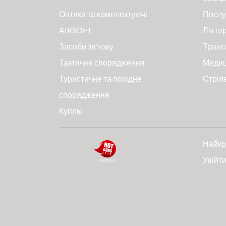
Оптика та комплектуючі
Послу
AIRSOFT
Ліхтар
Засоби зв'язку
Транс
Тактичне спорядження
Меди
Туристичне та похідне
Стріл
спорядження
Куплю
Найкр
Увійт