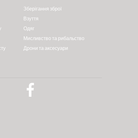
Зберігання зброї
Взуття
у
Одяг
Мисливство та рибальство
сту
Дрони та аксесуари