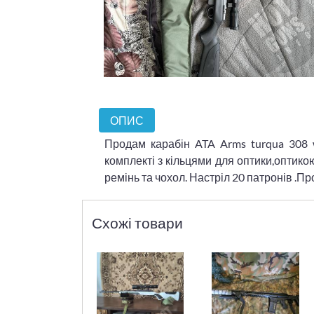
ОПИС
Продам карабін ATA Arms turqua 308 w
комплекті з кільцями для оптики,оптик
ремінь та чохол. Настріл 20 патронів .Пр
Схожі товари