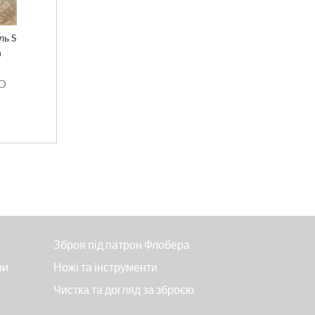
ль S
n
SD
Зброя під патрон Флобера
ри
Ножі та інструменти
Чистка та догляд за зброєю