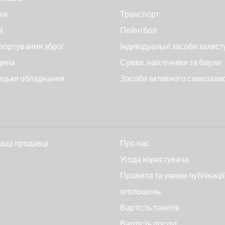
ги
Транспорт
і
Пейнтбол
портування зброї
Індивідуальні засоби захист
цина
Сумки, наплічники та баули
ецьке обладнання
Засоби активного самозахи
ащі продавці
Про нас
и
Угода користувача
Правила та умови публікації
оголошень
Вартість пакетів
Вартість послуг