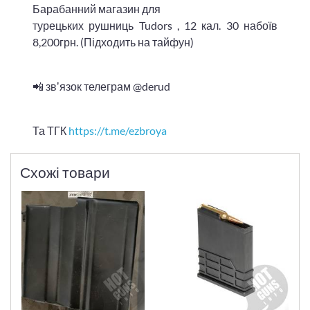
Барабанний магазин для
турецьких рушниць Tudors , 12 кал. 30 набоїв
8,200грн. (Підходить на тайфун)
📲 звʼязок телеграм @derud
Та ТГК
https://t.me/ezbroya
Схожі товари