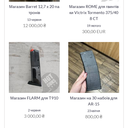
Магазин Barret 12,7 x 20 па
Магазин ROME для гвинтів
тронів
ки Victrix Tormento 375/40
8 CT
13 червня
12 000,00 ₴
19 лютого
300,00 EUR
Магазин FLARM для Т910
Магазин на 30 набоїв для
AR-15
2 червня
23 квітня
3 000,00 ₴
800,00 ₴