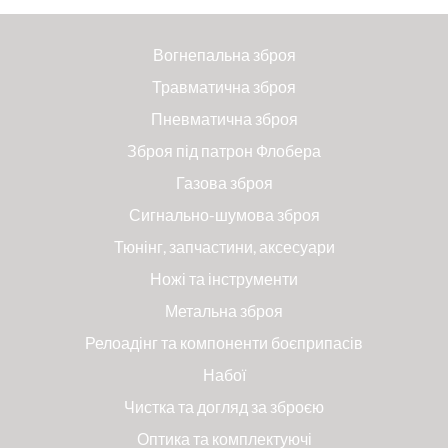
Вогнепальна зброя
Травматична зброя
Пневматична зброя
Зброя під патрон Флобера
Газова зброя
Сигнально-шумова зброя
Тюнінг, запчастини, аксесуари
Ножі та інструменти
Метальна зброя
Релоадінг та компоненти боєприпасів
Набої
Чистка та догляд за зброєю
Оптика та комплектуючі