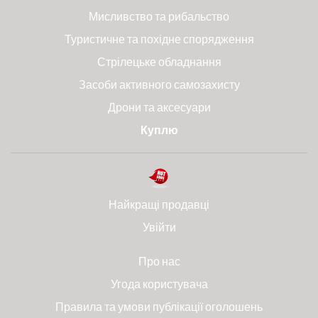
Мисливство та рибальство
Туристичне та похідне спорядження
Стрілецьке обладнання
Засоби активного самозахисту
Дрони та аксесуари
Куплю
Найкращі продавці
Увійти
Про нас
Угода користувача
Правила та умови публікації оголошень