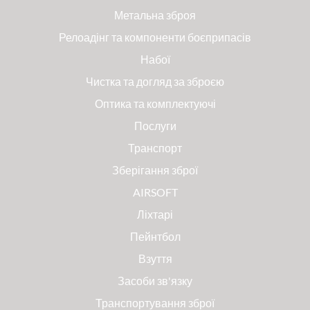
Метальна зброя
Релоадінг та компоненти боєприпасів
Набої
Чистка та догляд за зброєю
Оптика та комплектуючі
Послуги
Транспорт
Зберігання зброї
AIRSOFT
Ліхтарі
Пейнтбол
Взуття
Засоби зв'язку
Транспортування зброї