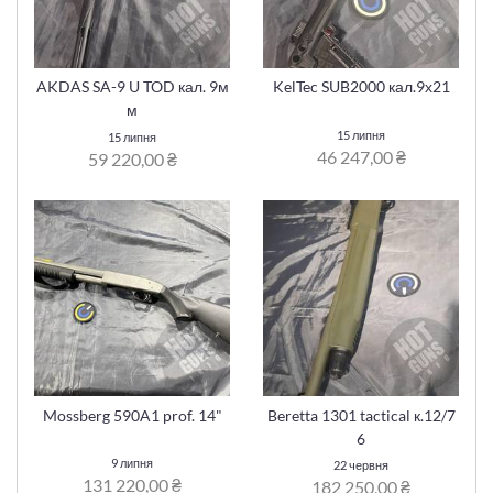
AKDAS SA-9 U TOD кал. 9м
KelTec SUB2000 кал.9х21
м
15 липня
15 липня
46 247,00 ₴
59 220,00 ₴
Mossberg 590A1 prof. 14"
Beretta 1301 tactical к.12/7
6
9 липня
22 червня
131 220,00 ₴
182 250,00 ₴