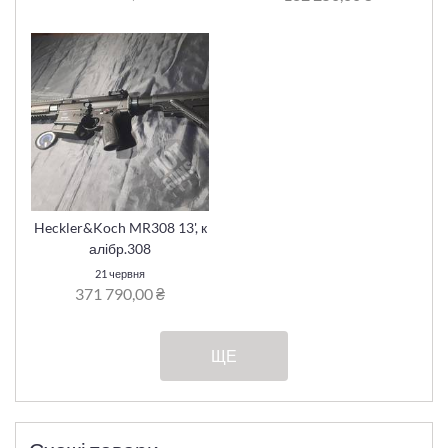
Heckler&Koch MR308 13', к
алібр.308
21 червня
371 790,00 ₴
ЩЕ