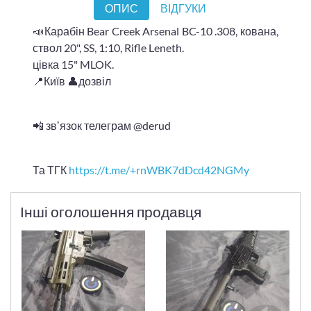
ОПИС
ВІДГУКИ
📣Карабін Bear Creek Arsenal BC-10 .308, кована,
ствол 20", SS, 1:10, Rifle Leneth.
цівка 15" MLOK.
📍Київ 👤дозвіл
📲 звʼязок телеграм @derud
Та ТГК
https://t.me/+rnWBK7dDcd42NGMy
Інші оголошення продавця