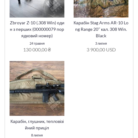
Zbroyar Z-10 (.308 Win) оди
Карабін Stag Arms AR-10 Lo
н з перших (000000079 пор
ng Range 20’’ кал. 308 Win.
ядковий номер)
Black
24 травня
3 липня
130 000,00 ₴
3 900,00 USD
Карабін, глушник, тепловізі
йний приціл
8 липня