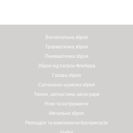
Вогнепальна зброя
Травматична зброя
Пневматична зброя
Зброя під патрон Флобера
Газова зброя
Сигнально-шумова зброя
Тюнінг, запчастини, аксесуари
Ножі та інструменти
Метальна зброя
Релоадінг та компоненти боєприпасів
Набої