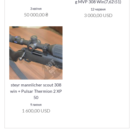
g MVP 308 Win(7,62\51)
3 квітня
12 червня
50 000,00 ₴
3 000,00 USD
steyr mannlicher scout 308
win + Pulsar Thermion 2 XP
50
9 липня
1 600,00 USD