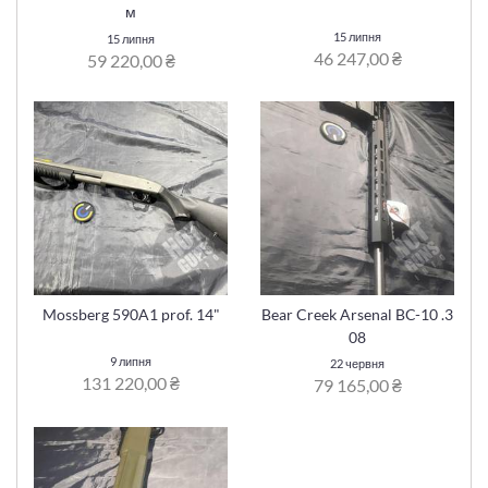
м
15 липня
15 липня
46 247,00 ₴
59 220,00 ₴
Mossberg 590A1 prof. 14"
Bear Creek Arsenal BC-10 .3
08
9 липня
22 червня
131 220,00 ₴
79 165,00 ₴