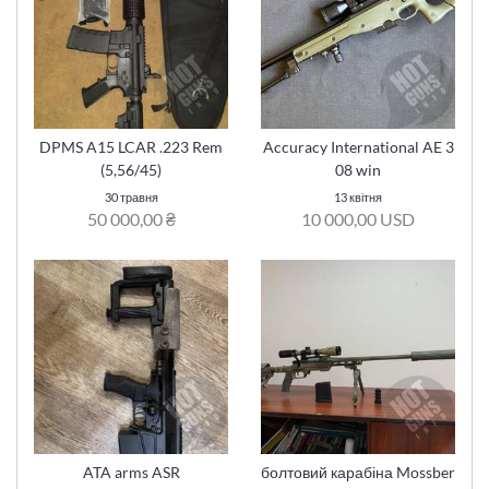
DPMS A15 LCAR .223 Rem
Accuracy International AE 3
(5,56/45)
08 win
30 травня
13 квітня
50 000,00 ₴
10 000,00 USD
ATA arms ASR
болтовий карабіна Mossber