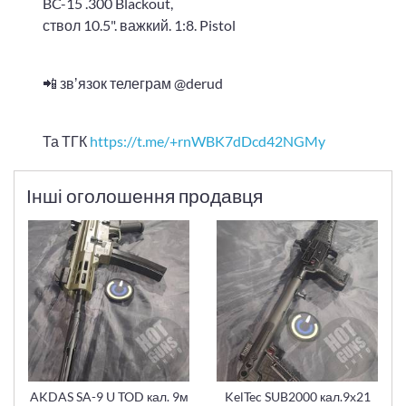
BC-15 .300 Blackout,
ствол 10.5". важкий. 1:8. Pistol
📲 звʼязок телеграм @derud
Та ТГК
https://t.me/+rnWBK7dDcd42NGMy
Інші оголошення продавця
AKDAS SA-9 U TOD кал. 9м
KelTec SUB2000 кал.9х21