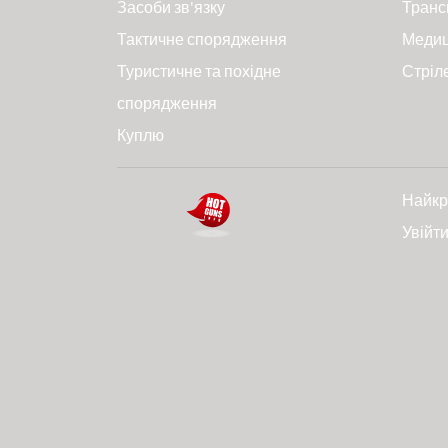
Засоби зв'язку
Транс
Тактичне спорядження
Меди
Туристичне та похідне
Стріл
спорядження
Куплю
Найкр
Увійт