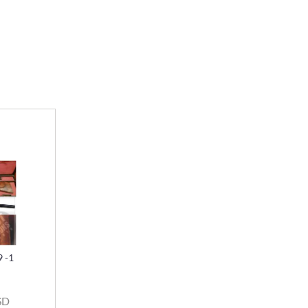
 -1
SD