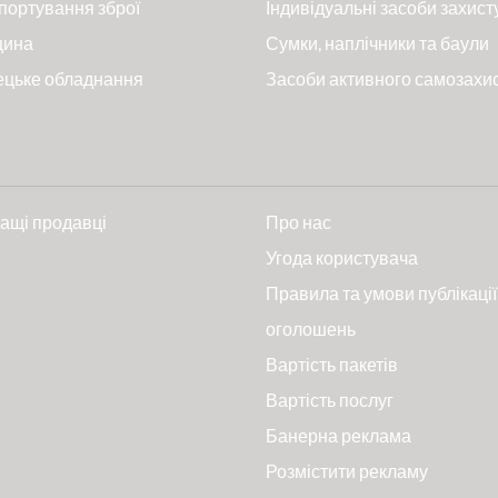
портування зброї
Індивідуальні засоби захист
цина
Сумки, наплічники та баули
ецьке обладнання
Засоби активного самозахи
ащі продавці
Про нас
и
Угода користувача
Правила та умови публікації
оголошень
Вартість пакетів
Вартість послуг
Банерна реклама
Розмістити рекламу