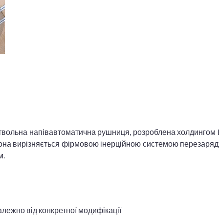
коствольна напівавтоматична рушниця, розроблена холдингом 
Вона вирізняється фірмовою інерційною системою перезаря
м.
алежно від конкретної модифікації