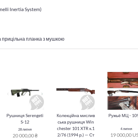
lli Inertia System)
 прицільна планка з мушкою
Рушниця Serengeti
Колекційна мислив
Ружьё МЦ - 109
S-12
ська рушниця Win
chester 101 XTR к.1
4 липня
28 липня
19 000,00 U
2/76 (1994 р.) — Ст
20 000,00 ₴