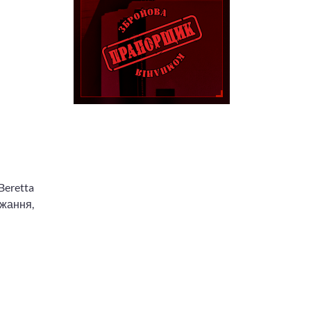
Beretta
джання,