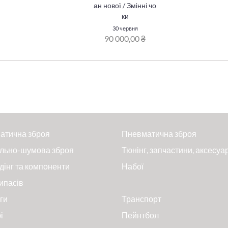
ан нової / Змінні чо
ки
30 червня
90 000,00 ₴
атична зброя
Пневматична зброя
льно-шумова зброя
Тюнінг, запчастини, аксесуа
дінг та компоненти
Набої
ипасів
ги
Транспорт
і
Пейнтбол