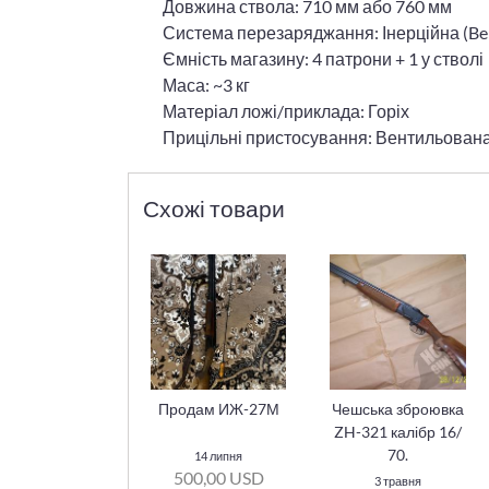
Довжина ствола: 710 мм або 760 мм
Система перезаряджання: Інерційна (Bene
Ємність магазину: 4 патрони + 1 у стволі
Маса: ~3 кг
Матеріал ложі/приклада: Горіх
Прицільні пристосування: Вентильована
Схожі товари
Продам ИЖ-27М
Чешська зброювка
ZH-321 калібр 16/
70.
14 липня
500,00 USD
3 травня