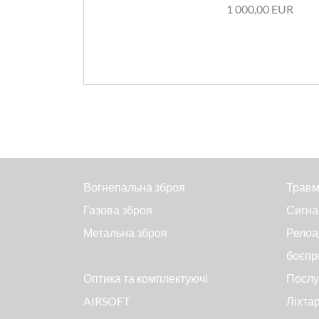
1 000,00 EUR
Вогнепальна зброя
Травм
Газова зброя
Сигна
Метальна зброя
Релоа
боєпр
Оптика та комплектуючі
Послу
AIRSOFT
Ліхтар