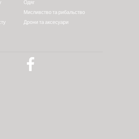
у
Одяг
Мисливство та рибальство
сту
Дрони та аксесуари