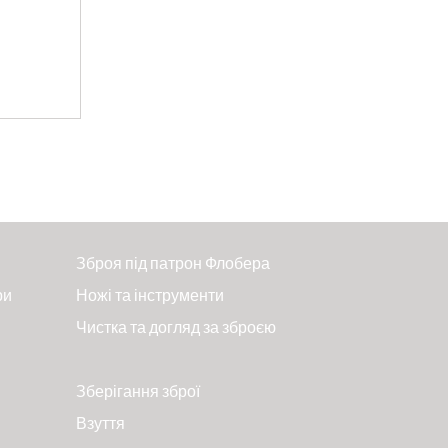
Зброя під патрон Флобера
ри
Ножі та інструменти
Чистка та догляд за зброєю
Зберігання зброї
Взуття