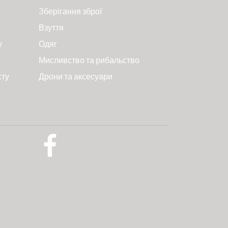
Зберігання зброї
Взуття
у
Одяг
Мисливство та рибальство
сту
Дрони та аксесуари