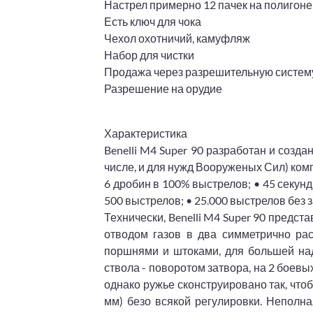
Настрел примерно 12 пачек на полигоне
Есть ключ для чока
Чехол охотничий, камуфляж
Набор для чистки
Продажа через разрешительную систем
Разрешение на орудие
Характеристика
Benelli M4 Super 90 разработан и созда
числе, и для нужд Вооруженых Сил) комп
6 дробин в 100% выстрелов; • 45 секун
500 выстрелов; • 25.000 выстрелов без 
Технически, Benelli M4 Super 90 предс
отводом газов в два симметрично ра
поршнями и штоками, для большей наде
ствола - поворотом затвора, на 2 боев
однако ружье сконструировано так, что
мм) безо всякой регулировки. Неполна