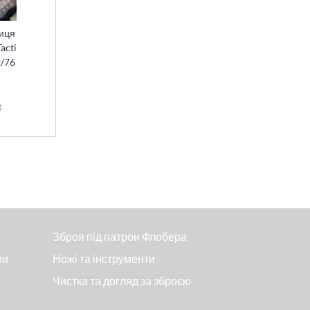
иця
acti
2/76
₴
Зброя під патрон Флобера
ри
Ножі та інструменти
Чистка та догляд за зброєю