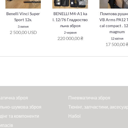
Benelli Vinci Super
BENELLI M4-A1 ka
Помпова рушн
Sport 12к.
l. 12/76 Гладкоство
VB Arms РА12 T
льна зброя
cal compact . 1
3 липня
magnum
2 500,00 USD
2 червня
220 000,00 ₴
12 квітня
17 500,00 
атична зброя
Пневматична зброя
льно-шумова зброя
Тюнінг, запчастини, аксесуа
дінг та компоненти
Набої
ипасів