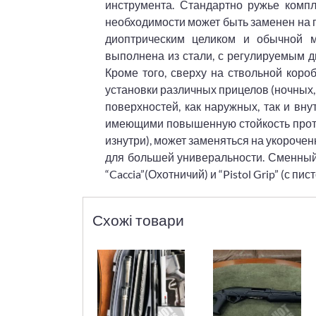
инструмента. Стандартно ружье комп
необходимости может быть заменен на п
диоптрическим целиком и обычной м
выполнена из стали, с регулируемым д
Кроме того, сверху на ствольной коро
установки различных прицелов (ночных,
поверхностей, как наружных, так и вн
имеющими повышенную стойкость проти
изнутри), может заменяться на укороч
для большей универальности. Сменный
“Caccia”(Охотничий) и “Pistol Grip” (с пи
Схожі товари