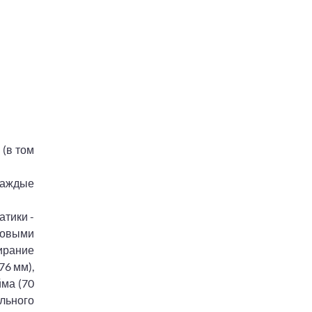
 (в том
 каждые
атики -
зовыми
пирание
76 мм),
йма (70
льного