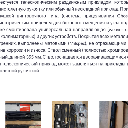
лектуется телескопическим раздвижным прикладом, котор
истолетную рукоятку или обычный нескладной приклад. При
ушкой винтовочного типа (система прицеливания Ghost
иоптрическим прицелом для бокового смещения и угла под
бке смонтирована универсальная направляющая (weaver rai
 коллиматорных) и других устройств. Покрытия всех металл
утренних, выполнены матовыми (Milspec), не отражающими 
в коррозии и износа. Ствол сменный (полностью хромиро
енный, длиной 355 мм. Ствол оснащается вворачивающимися
 телескопический приклад может заменяться на приклады 
столетной рукояткой