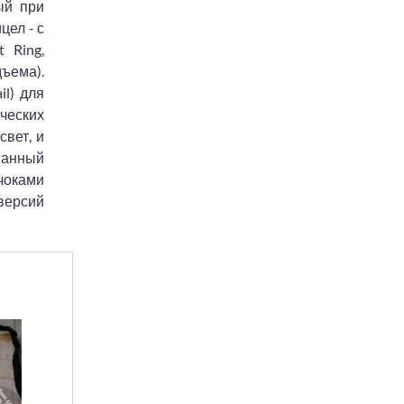
ый при
цел - с
 Ring,
ъема).
l) для
ических
свет, и
ванный
 чоками
версий