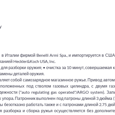
у
н в Италии фирмой Benelli Armi Spa., и импортируется в США
анией Heckler&Koch USA, Inc.
д для разборки оружия; • очистка за 10 минут, совершаемая
замены деталей оружия.
тавляет собой самозарядное магазинное ружье. Привод автом
сположенных под стволом газовых цилиндра, с двумя га
жности ("auto regulating gas operated"/ARGO system). За
ых упора. Патронник выполнен под патроны длиной 3 дюйма (
бы безотказно работать также и с патронами длиной 2.75 дю
я разборка и сборка ружья осуществляется без дополните