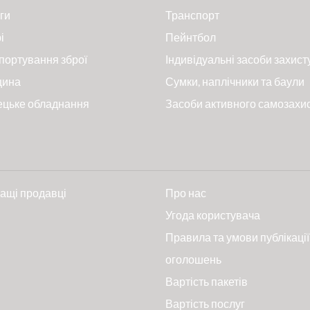
ги
Транспорт
і
Пейнтбол
портування зброї
Індивідуальні засоби захист
цина
Сумки, наплічники та баули
ецьке обладнання
Засоби активного самозахи
ащі продавці
Про нас
и
Угода користувача
Правила та умови публікації
оголошень
Вартість пакетів
Вартість послуг