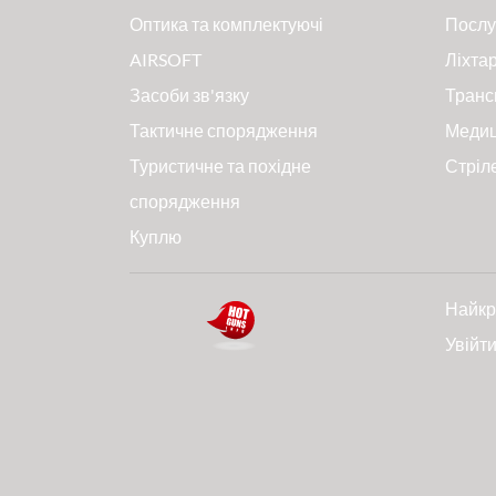
Оптика та комплектуючі
Послу
AIRSOFT
Ліхтар
Засоби зв'язку
Транс
Тактичне спорядження
Меди
Туристичне та похідне
Стріл
спорядження
Куплю
Найкр
Увійт