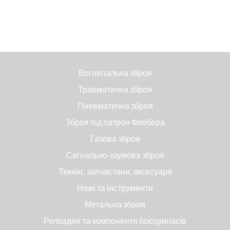
Вогнепальна зброя
Травматична зброя
Пневматична зброя
Зброя під патрон Флобера
Газова зброя
Сигнально-шумова зброя
Тюнінг, запчастини, аксесуари
Ножі та інструменти
Метальна зброя
Релоадінг та компоненти боєприпасів