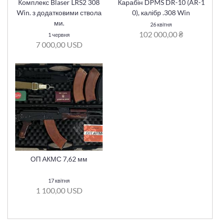
Комплекс Blaser LRS2 308
Карабін DPMS DR-10 (AR-1
Win. з додатковими ствола
0), калібр .308 Win
ми.
26 квітня
102 000,00 ₴
1 червня
7 000,00 USD
ОП АКМС 7,62 мм
17 квітня
1 100,00 USD