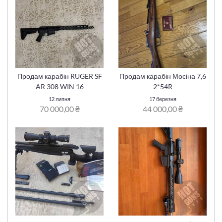
Продам карабін RUGER SF
Продам карабін Мосіна 7,6
AR 308 WIN 16
2*54R
12 липня
17 березня
70 000,00 ₴
44 000,00 ₴