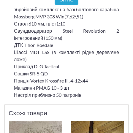
збройовий комплекс на базі болтового карабіна
Mossberg MVP 308 Win(7,62\51)
Ствол 610 мм, твіст1:10
Саундмодератор Steel Revolution 2
інтегрований (150 мм)
ДТК Tihon Roedale
Шассі MDT LSS (в комплекті рідне дерев'яне
ложе)
Приклад DLG Tactical
Сошки SR-5 QD
Приціл Vortex Krossfire II , 4-12x44
Магазини PMAG 10 - 3 шт
Настріл приблизно 50 патронів
Схожі товари