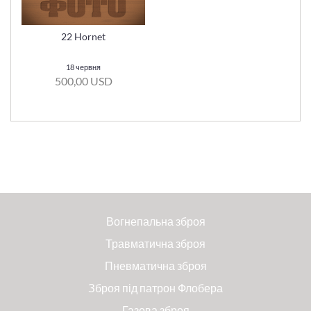
22 Hornet
18 червня
500,00 USD
Вогнепальна зброя
Травматична зброя
Пневматична зброя
Зброя під патрон Флобера
Газова зброя