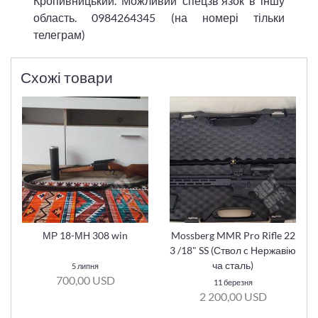
Кропивницький. Можливий спецзв'язок в іншу
область. 0984264345 (на номері тільки
телеграм)
Схожі товари
МР 18-МН 308 win
Mossberg MMR Pro Rifle 22
3 /18" SS (Ствол c Нержавію
ча сталь)
5 липня
700,00 USD
11 березня
2 200,00 USD