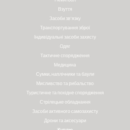
Взуття
Засоби зв'язку
Транспортування зброї
Індивідуальні засоби захисту
Одяг
Тактичне спорядження
Медицина
Сумки, наплічники та баули
Мисливство та рибальство
Туристичне та похідне спорядження
Стрілецьке обладнання
Засоби активного самозахисту
Дрони та аксесуари
Куплю