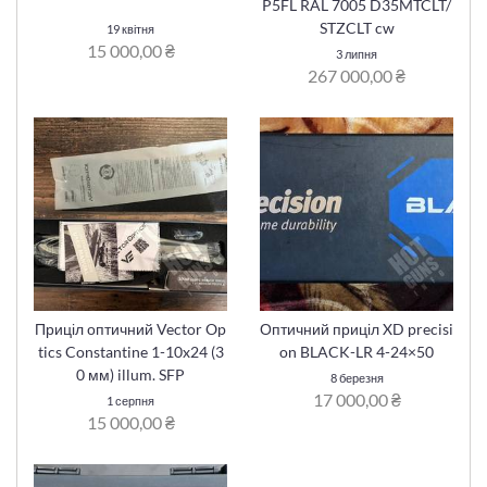
P5FL RAL 7005 D35MTCLT/
STZCLT cw
19 квітня
15 000,00 ₴
3 липня
267 000,00 ₴
Приціл оптичний Vector Op
Оптичний приціл XD precisi
tics Constantine 1-10x24 (3
on BLACK-LR 4-24×50
0 мм) illum. SFP
8 березня
17 000,00 ₴
1 серпня
15 000,00 ₴