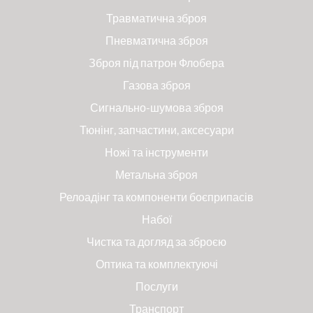
Травматична зброя
Пневматична зброя
Зброя під патрон Флобера
Газова зброя
Сигнально-шумова зброя
Тюнінг, запчастини, аксесуари
Ножі та інструменти
Метальна зброя
Релоадінг та компоненти боєприпасів
Набої
Чистка та догляд за зброєю
Оптика та комплектуючі
Послуги
Транспорт