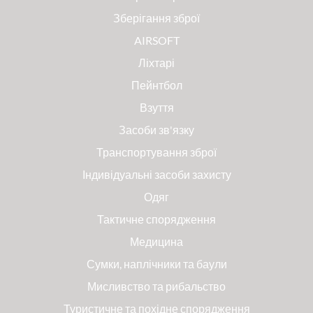
Зберігання зброї
AIRSOFT
Ліхтарі
Пейнтбол
Взуття
Засоби зв'язку
Транспортування зброї
Індивідуальні засоби захисту
Одяг
Тактичне спорядження
Медицина
Сумки, наплічники та баули
Мисливство та рибальство
Туристичне та похідне спорядження