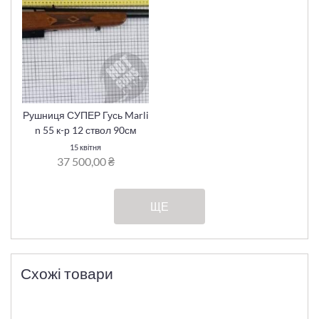
Рушниця СУПЕР Гусь Marli
n 55 к-р 12 ствол 90см
15 квітня
37 500,00 ₴
ЩЕ
Схожі товари