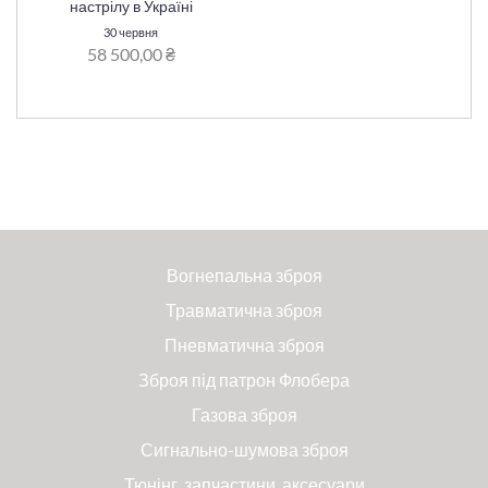
настрілу в Україні
30 червня
58 500,00 ₴
Вогнепальна зброя
Травматична зброя
Пневматична зброя
Зброя під патрон Флобера
Газова зброя
Сигнально-шумова зброя
Тюнінг, запчастини, аксесуари