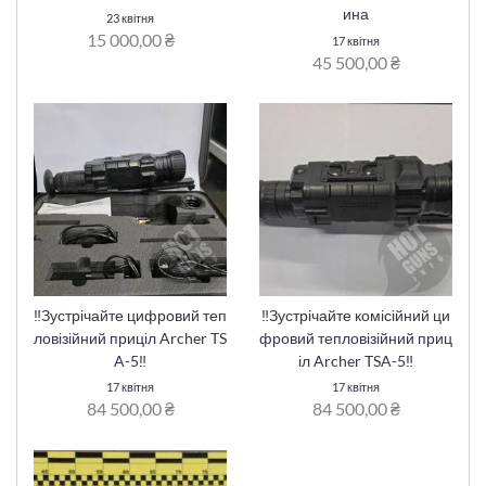
ина
23 квітня
15 000,00 ₴
17 квітня
45 500,00 ₴
‼️Зустрічайте цифровий теп
‼️Зустрічайте комісійний ци
ловізійний приціл Archer TS
фровий тепловізійний приц
A-5‼️
іл Archer TSA-5‼️
17 квітня
17 квітня
84 500,00 ₴
84 500,00 ₴