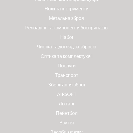
Ножі та інструменти
Метальна зброя
Релоадінг та компоненти боєприпасів
Набої
Чистка та догляд за зброєю
Оптика та комплектуючі
Послуги
Транспорт
Зберігання зброї
AIRSOFT
Ліхтарі
Пейнтбол
Взуття
Засоби зв'язку