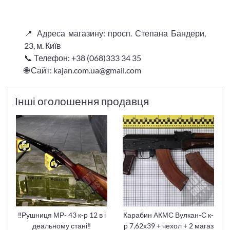
📍 Адреса магазину: просп. Степана Бандери,
23, м. Київ
📞 Телефон: +38 (068)333 34 35
🌐 Сайт: kajan.com.ua@gmail.com
Інші оголошення продавця
‼️Рушниця МР- 43 к-р 12 в і
Карабин АКМС Вулкан-С к-
деальному стані‼️
р 7,62х39 + чехол + 2 магаз