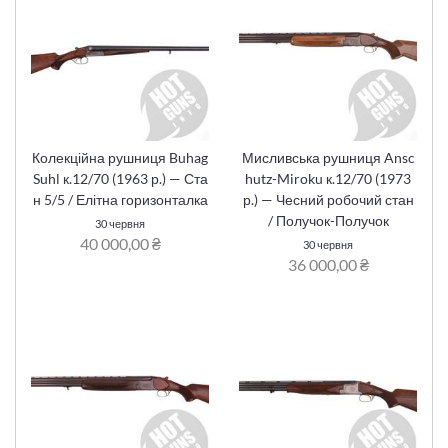
Колекційна рушниця Buhag
Мисливська рушниця Ansc
Suhl к.12/70 (1963 р.) — Ста
hutz-Miroku к.12/70 (1973
н 5/5 / Елітна горизонталка
р.) — Чесний робочий стан
/ Получок-Получок
30 червня
40 000,00 ₴
30 червня
36 000,00 ₴