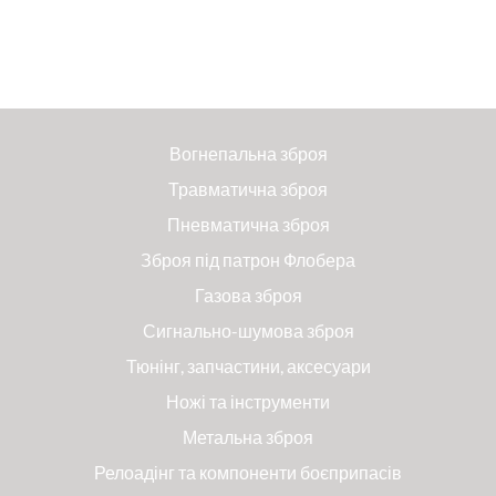
Вогнепальна зброя
Травматична зброя
Пневматична зброя
Зброя під патрон Флобера
Газова зброя
Сигнально-шумова зброя
Тюнінг, запчастини, аксесуари
Ножі та інструменти
Метальна зброя
Релоадінг та компоненти боєприпасів