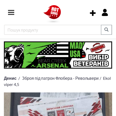
Денис
Зброя під патрон Флобера - Револьвери
Ekol
viper 4,5