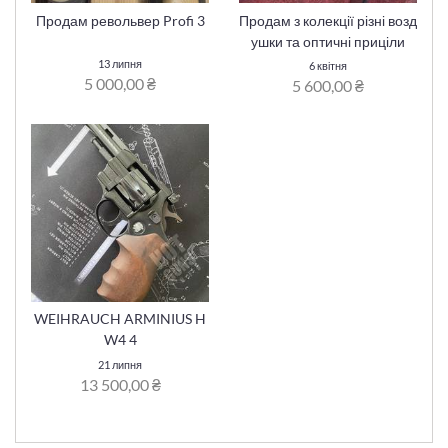
Продам револьвер Profi 3
Продам з колекції різні возд
ушки та оптичні приціли
13 липня
6 квітня
5 000,00 ₴
5 600,00 ₴
WEIHRAUCH ARMINIUS H
W4 4
21 липня
13 500,00 ₴