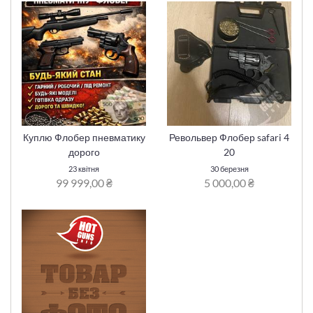
Куплю Флобер пневматику
Револьвер Флобер safari 4
дорого
20
23 квітня
30 березня
99 999,00 ₴
5 000,00 ₴