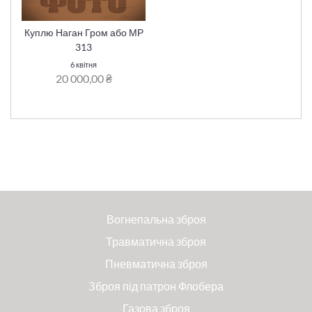
Куплю Наган Гром або МР
313
6 квітня
20 000,00 ₴
Вогнепальна зброя
Травматична зброя
Пневматична зброя
Зброя під патрон Флобера
Газова зброя