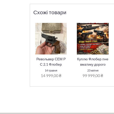
Схожі товари
Револьвер СЕМ Р
Куплю Флобер пне
С 2.1 Флобер
вматику дорого
14 травня
23 квітня
14 999,00 ₴
99 999,00 ₴