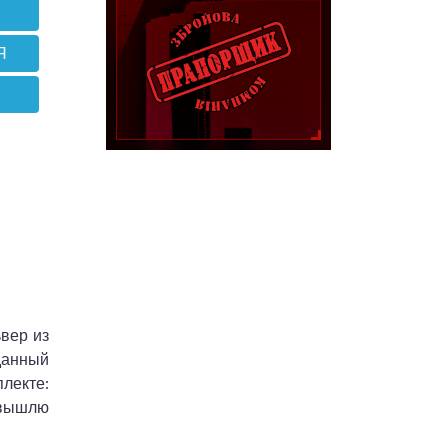
Я
вер из
данный
лекте:
, вышлю