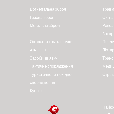
Вогнепальна зброя
Травм
Газова зброя
Сигна
Метальна зброя
Релоа
боєпр
Оптика та комплектуючі
Послу
AIRSOFT
Ліхтар
Засоби зв'язку
Транс
Тактичне спорядження
Меди
Туристичне та похідне
Стріл
спорядження
Куплю
Найкр