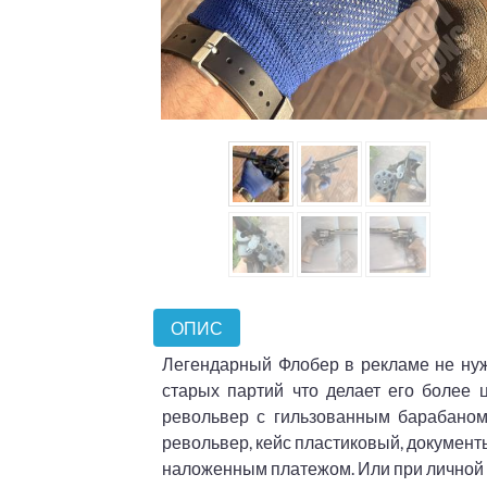
ОПИС
Легендарный Флобер в рекламе не нужд
старых партий что делает его более 
револьвер с гильзованным барабаном,
револьвер, кейс пластиковый, докумен
наложенным платежом. Или при личной 