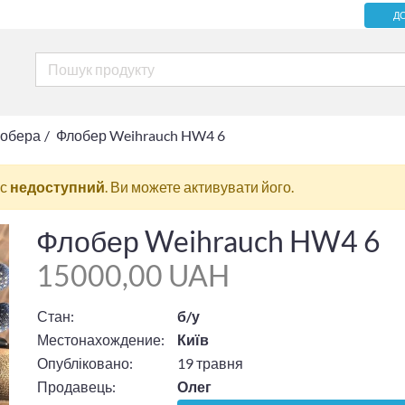
Д
лобера
Флобер Weihrauch HW4 6
ас
недоступний
. Ви можете активувати його.
Флобер Weihrauch HW4 6
15000,00 UAH
Стан:
б/у
Местонахождение:
Київ
Опубліковано:
19 травня
Продавець:
Олег