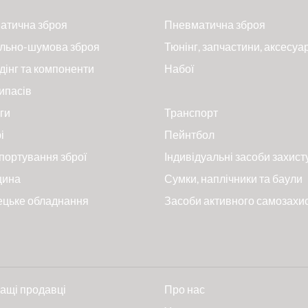
атична зброя
Пневматична зброя
льно-шумова зброя
Тюнінг, запчастини, аксесуа
дінг та компоненти
Набої
ипасів
ги
Транспорт
і
Пейнтбол
портування зброї
Індивідуальні засоби захист
цина
Сумки, наплічники та баули
ецьке обладнання
Засоби активного самозахи
ащі продавці
Про нас