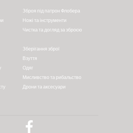
Зброя під патрон Флобера
ри
Ножі та інструменти
Чистка та догляд за зброєю
Зберігання зброї
Взуття
у
Одяг
Мисливство та рибальство
сту
Дрони та аксесуари