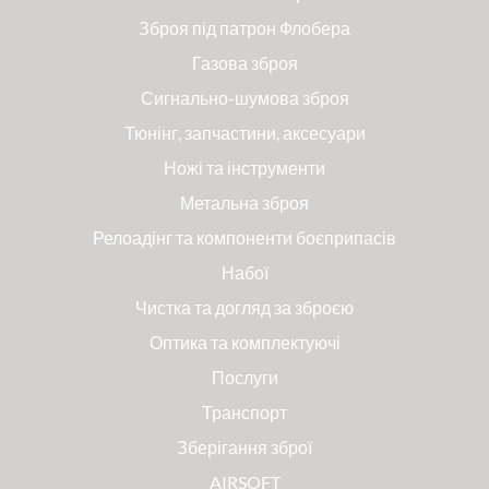
Зброя під патрон Флобера
Газова зброя
Сигнально-шумова зброя
Тюнінг, запчастини, аксесуари
Ножі та інструменти
Метальна зброя
Релоадінг та компоненти боєприпасів
Набої
Чистка та догляд за зброєю
Оптика та комплектуючі
Послуги
Транспорт
Зберігання зброї
AIRSOFT