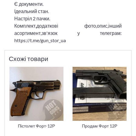
Є документи.
Ідеальний стан.
Настріл 2 пачки.
Комплект,додаткові фото,опис,інший
асортимент,зв'язок у телеграм:
https://t.me/gun_stor_ua
Схожі товари
Пістолет Форт-12Р
Продам Форт 12Р