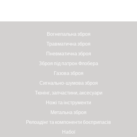
Вогнепальна зброя
Травматична зброя
Пневматична зброя
Зброя під патрон Флобера
Газова зброя
Сигнально-шумова зброя
Тюнінг, запчастини, аксесуари
Ножі та інструменти
Метальна зброя
Релоадінг та компоненти боєприпасів
Набої