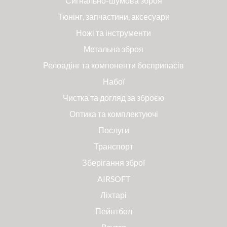
Сигнально-шумова зброя
Тюнінг, запчастини, аксесуари
Ножі та інструменти
Метальна зброя
Релоадінг та компоненти боєприпасів
Набої
Чистка та догляд за зброєю
Оптика та комплектуючі
Послуги
Транспорт
Зберігання зброї
AIRSOFT
Ліхтарі
Пейнтбол