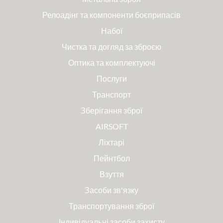
Релоадінг та компоненти боєприпасів
Набої
Чистка та догляд за зброєю
Оптика та комплектуючі
Послуги
Транспорт
Зберігання зброї
AIRSOFT
Ліхтарі
Пейнтбол
Взуття
Засоби зв'язку
Транспортування зброї
Індивідуальні засоби захисту