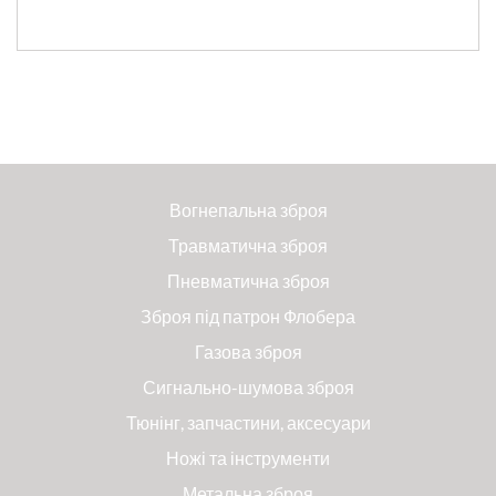
Вогнепальна зброя
Травматична зброя
Пневматична зброя
Зброя під патрон Флобера
Газова зброя
Сигнально-шумова зброя
Тюнінг, запчастини, аксесуари
Ножі та інструменти
Метальна зброя