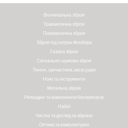
Вогнепальна зброя
Травматична зброя
Пневматична зброя
Зброя під патрон Флобера
Газова зброя
Сигнально-шумова зброя
Тюнінг, запчастини, аксесуари
Ножі та інструменти
Метальна зброя
Релоадінг та компоненти боєприпасів
Набої
Чистка та догляд за зброєю
Оптика та комплектуючі