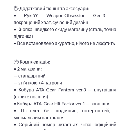
🖐 Додатковий тюнінг та аксесуари:
• Руків’я Weapon.Obsession Gen.3 —
покращений хват, сучасний дизайн
• Кнопка швидкого скиду магазину (сталь, точна
підгонка)
• Все встановлено акуратно, нічого не люфтить
📦 Комплектація:
• 2 магазини:
— стандартний
— з п’яткою +4 патрони
• Кобура ATA-Gear Fantom ver.3 — внутрішня
(скрите носіння)
• Кобура ATA-Gear Hit Factor ver.1 — зовнішня
• Пістолет без подряпин, потертостей, з
мінімальним настрілом
• Серійний номер читається чітко, офіційний