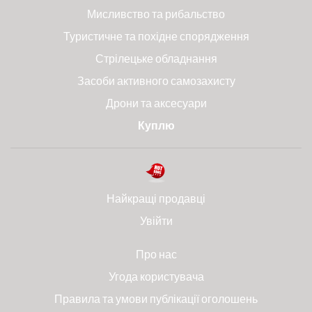
Мисливство та рибальство
Туристичне та похідне спорядження
Стрілецьке обладнання
Засоби активного самозахисту
Дрони та аксесуари
Куплю
Найкращі продавці
Увійти
Про нас
Угода користувача
Правила та умови публікації оголошень