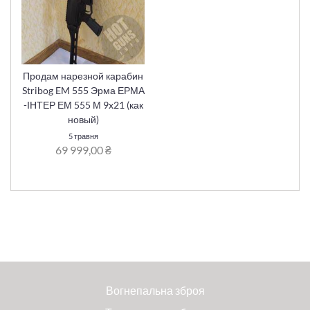
Продам нарезной карабин
Stribog EM 555 Эрма ЕРМА
-ІНТЕР ЕМ 555 М 9x21 (как
новый)
5 травня
69 999,00 ₴
Вогнепальна зброя