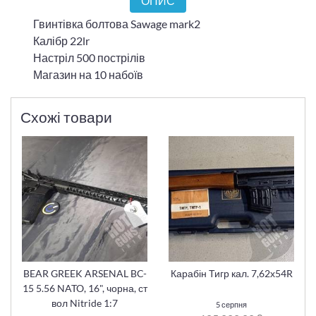
ОПИС
Гвинтівка болтова Sawage mark2
Калібр 22lr
Настріл 500 пострілів
Магазин на 10 набоїв
Схожі товари
BEAR GREEK ARSENAL BC-
Карабін Тигр кал. 7,62х54R
15 5.56 NATO, 16", чорна, ст
вол Nitride 1:7
5 серпня