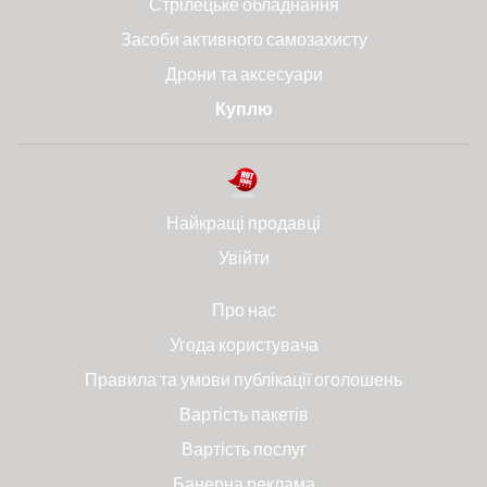
Стрілецьке обладнання
Засоби активного самозахисту
Дрони та аксесуари
Куплю
Найкращі продавці
Увійти
Про нас
Угода користувача
Правила та умови публікації оголошень
Вартість пакетів
Вартість послуг
Банерна реклама