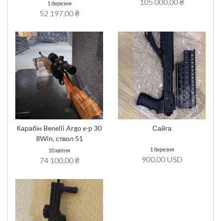
105 000,00 ₴
1 березня
52 197,00 ₴
Карабін Benelli Argo к-р 30
Сайга
8Win, ствол 51
1 березня
10 квітня
900,00 USD
74 100,00 ₴