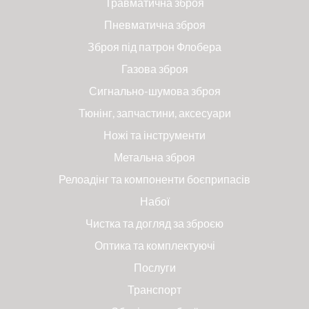
Травматична зброя
Пневматична зброя
Зброя під патрон Флобера
Газова зброя
Сигнально-шумова зброя
Тюнінг, запчастини, аксесуари
Ножі та інструменти
Метальна зброя
Релоадінг та компоненти боєприпасів
Набої
Чистка та догляд за зброєю
Оптика та комплектуючі
Послуги
Транспорт