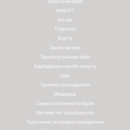
Зберігання зброї
AIRSOFT
Ліхтарі
Пейнтбол
Взуття
Засоби зв'язку
Транспортування зброї
Індивідуальні засоби захисту
Одяг
Тактичне спорядження
Медицина
Сумки, наплічники та баули
Мисливство та рибальство
Туристичне та похідне спорядження