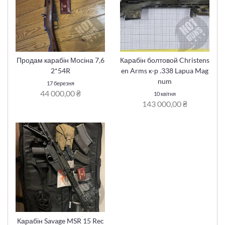
Продам карабін Мосіна 7,6
Карабін болтовой Christens
2*54R
en Arms к-р .338 Lapua Mag
num
17 березня
44 000,00 ₴
10 квітня
143 000,00 ₴
Карабін Savage MSR 15 Rec