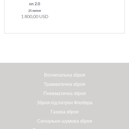
on 2.0
25 липня
1 800,00 USD
Вогнепальна зброя
Травматична зброя
Пневматична зброя
Зброя під патрон Флобера
Газова зброя
Сигнально-шумова зброя